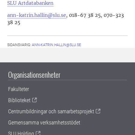
SLU Artdatabanken
ann-katrin.hallin@slu.se
, 018-67 38 25, 070-323
38 25
SIDANSVARIG:
ANN-KATRIN.HALLIN@SLU.SE
Organisationsenheter
Fakulteter
Biblioteket
Centrumbildningar och samarbetsprojekt
Gemensamma verksamhetsstödet
SLU Holding