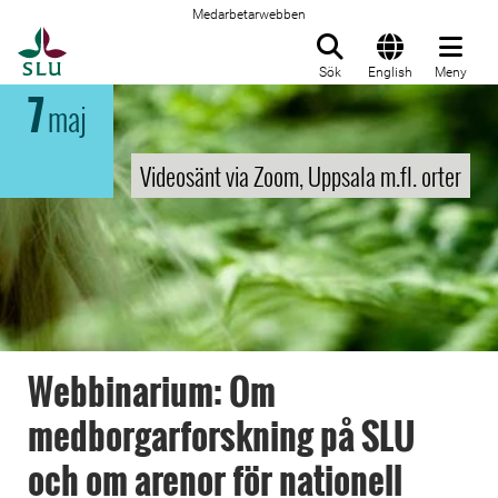
Medarbetarwebben
Till startsida
Sök
English
Meny
7
maj
Videosänt via Zoom, Uppsala m.fl. orter
Webbinarium: Om
medborgarforskning på SLU
och om arenor för nationell