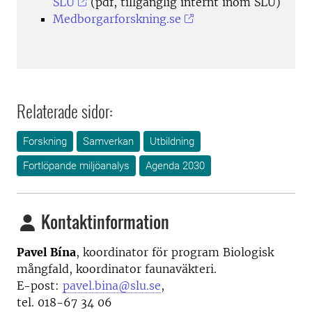
SLU
(pdf, tillgänglig internt inom SLU)
Medborgarforskning.se
Relaterade sidor:
Forskning
Samverkan
Utbildning
Fortlöpande miljöanalys
Agenda 2030
Kontaktinformation
Pavel Bína
, koordinator för program Biologisk
mångfald, koordinator faunaväkteri.
E-post:
pavel.bina@slu.se
,
tel. 018-67 34 06