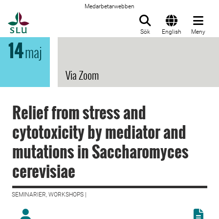
Medarbetarwebben
Till startsida
Sök
English
Meny
14
maj
Via Zoom
Relief from stress and
cytotoxicity by mediator and
mutations in Saccharomyces
cerevisiae
SEMINARIER, WORKSHOPS |