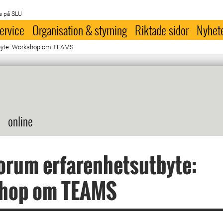
e på SLU
ervice
Organisation & styrning
Riktade sidor
Nyhet
tbyte: Workshop om TEAMS
online
orum erfarenhetsutbyte:
hop om TEAMS