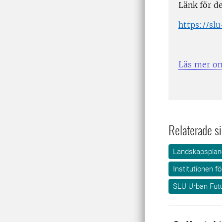
Länk för d
https://sl
Läs mer o
Relaterade si
Landskapsplane
Institutionen f
SLU Urban Fut