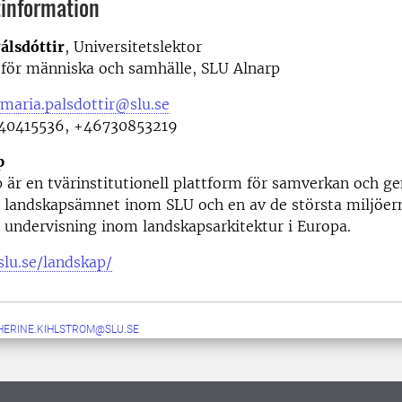
information
álsdóttir
,
Universitetslektor
 för människa och samhälle,
SLU Alnarp
maria.palsdottir@slu.se
0415536, +46730853219
p
 är en tvärinstitutionell plattform för samverkan och 
av landskapsämnet inom SLU och en av de största miljöe
 undervisning inom landskapsarkitektur i Europa.
slu.se/landskap/
HERINE.KIHLSTROM@SLU.SE