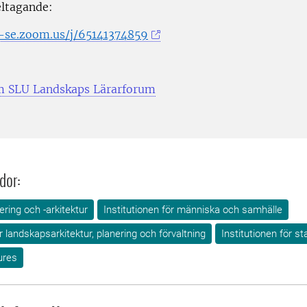
eltagande:
u-se.zoom.us/j/65141374859
m SLU Landskaps Lärarforum
dor:
ring och -arkitektur
Institutionen för människa och samhälle
ör landskapsarkitektur, planering och förvaltning
Institutionen för s
ures