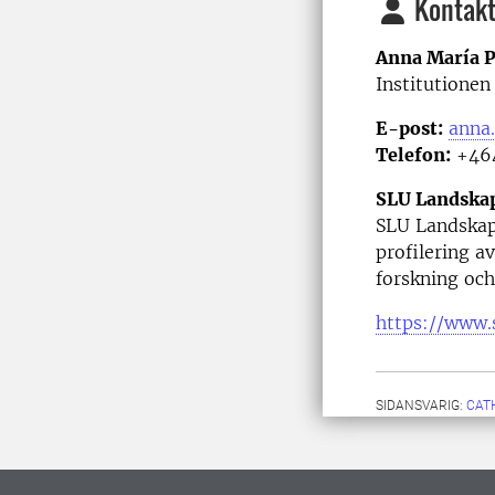
Kontakt
Anna María P
Institutionen
E-post:
anna.
Telefon:
+464
SLU Landska
SLU Landskap
profilering 
forskning och
https://www.
SIDANSVARIG:
CAT