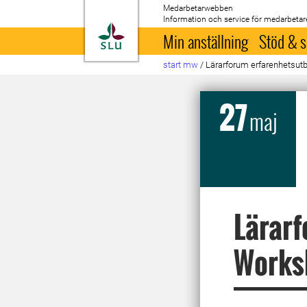
Medarbetarwebben
Information och service för medarbetar
Till startsida
Min anställning
Stöd & s
start mw
/
Lärarforum erfarenhetsu
27
maj
Lärarf
Works