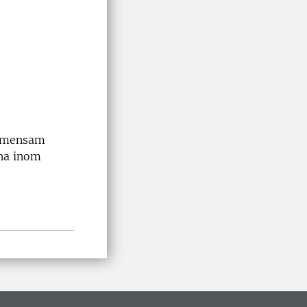
gemensam
rna inom