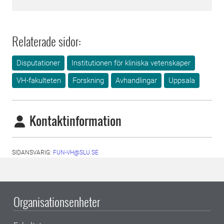
Relaterade sidor:
Disputationer
Institutionen för kliniska vetenskaper
VH-fakulteten
Forskning
Avhandlingar
Uppsala
Kontaktinformation
SIDANSVARIG:
FUN-VH@SLU.SE
Organisationsenheter