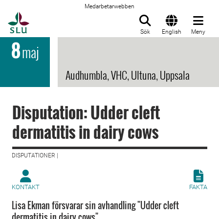
Medarbetarwebben
Till startsida
Sök
English
Meny
8
maj
Audhumbla, VHC, Ultuna, Uppsala
Disputation: Udder cleft
dermatitis in dairy cows
DISPUTATIONER |
KONTAKT
FAKTA
Lisa Ekman försvarar sin avhandling "Udder cleft
dermatitis in dairy cows".