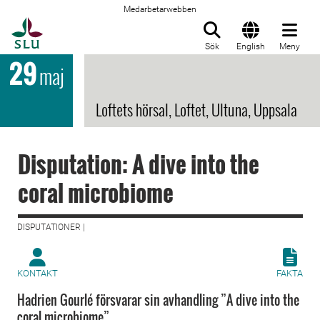
Medarbetarwebben
Till startsida
Sök
English
Meny
29
maj
Loftets hörsal, Loftet, Ultuna, Uppsala
Disputation: A dive into the
coral microbiome
DISPUTATIONER |
KONTAKT
FAKTA
Hadrien Gourlé försvarar sin avhandling ”A dive into the
coral microbiome”.