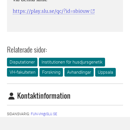
https://play.slu.se/qc/?id=sbi0uw
Relaterade sidor:
Disputationer
Institutionen för husdjursgenetik
VH-fakulteten
Forskning
Avhandlingar
Uppsala
Kontaktinformation
SIDANSVARIG:
FUN-VH@SLU.SE