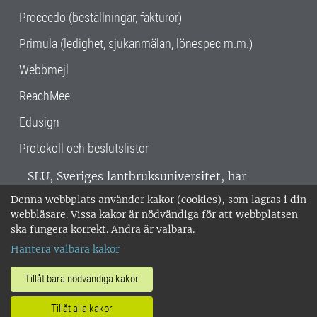
Proceedo (beställningar, fakturor)
Primula (ledighet, sjukanmälan, lönespec m.m.)
Webbmejl
ReachMee
Edusign
Protokoll och beslutslistor
SLU, Sveriges lantbruksuniversitet, har
verksamhet över hela Sverige. Huvudorter är
Denna webbplats använder kakor (cookies), som lagras i din
Alnarp, Uppsala och Umeå.
SLU är
webbläsare. Vissa kakor är nödvändiga för att webbplatsen
miljöcertifierat enligt ISO 14001. •
Telefon:
ska fungera korrekt. Andra är valbara.
018-67 10 00 • Org nr: 202100-2817 •
Om
Hantera valbara kakor
medarbetarwebben
•
SLU:s fakturaadress
•
Om SLU:s webbplatser
•
Vid KRIS
Tillåt bara nödvändiga kakor
•
Hantera kakor
•
Behandling av
Tillåt alla kakor
personuppgifter