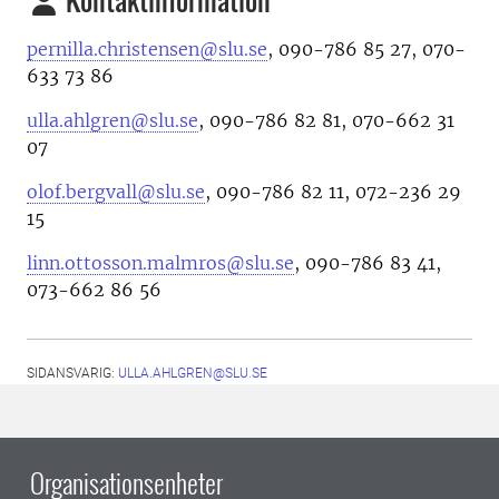
Kontaktinformation
pernilla.christensen@slu.se
, 090-786 85 27, 070-
633 73 86
ulla.ahlgren@slu.se
, 090-786 82 81, 070-662 31
07
olof.bergvall@slu.se
, 090-786 82 11, 072-236 29
15
linn.ottosson.malmros@slu.se
, 090-786 83 41,
073-662 86 56
SIDANSVARIG:
ULLA.AHLGREN@SLU.SE
Organisationsenheter