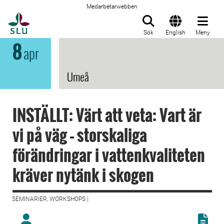
Medarbetarwebben
Till startsida
Sök
English
Meny
8
apr
Umeå
INSTÄLLT: Värt att veta: Vart är
vi på väg – storskaliga
förändringar i vattenkvaliteten
kräver nytänk i skogen
SEMINARIER, WORKSHOPS |