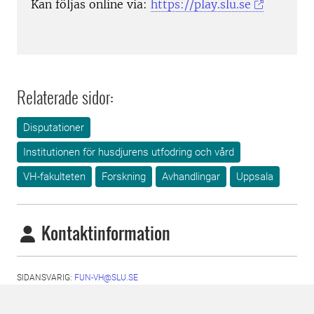
Kan
följas online via:
https://play.slu.se
Relaterade sidor:
Disputationer
Institutionen för husdjurens utfodring och vård
VH-fakulteten
Forskning
Avhandlingar
Uppsala
Kontaktinformation
SIDANSVARIG:
FUN-VH@SLU.SE