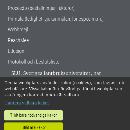
Proceedo (beställningar, fakturor)
Primula (ledighet, sjukanmälan, lönespec m.m.)
Webbmejl
ReachMee
Edusign
Protokoll och beslutslistor
SLU, Sveriges lantbruksuniversitet, har
verksamhet över hela Sverige. Huvudorter är
Denna webbplats använder kakor (cookies), som lagras i din
Alnarp, Uppsala och Umeå.
SLU är
webbläsare. Vissa kakor är nödvändiga för att webbplatsen
miljöcertifierat enligt ISO 14001. •
Telefon:
ska fungera korrekt. Andra är valbara.
018-67 10 00 • Org nr: 202100-2817 •
Om
Hantera valbara kakor
medarbetarwebben
•
SLU:s fakturaadress
•
Om SLU:s webbplatser
•
Vid KRIS
Tillåt bara nödvändiga kakor
•
Hantera kakor
•
Behandling av
Tillåt alla kakor
personuppgifter