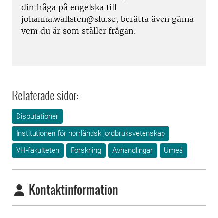
din fråga på engelska till
johanna.wallsten@slu.se, berätta även gärna
vem du är som ställer frågan.
Relaterade sidor:
Disputationer
Institutionen för norrländsk jordbruksvetenskap
VH-fakulteten
Forskning
Avhandlingar
Umeå
Kontaktinformation