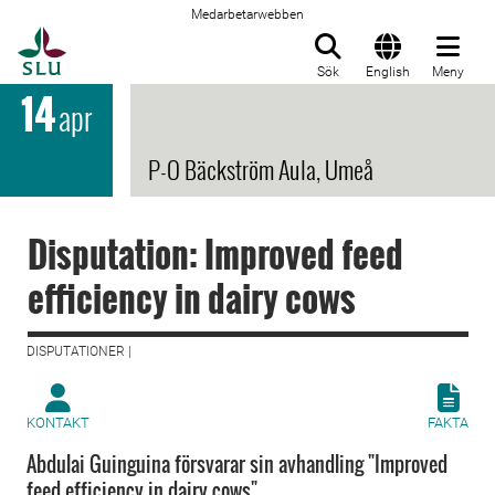
Medarbetarwebben
Till startsida
Sök
English
Meny
14
apr
P-O Bäckström Aula, Umeå
Disputation: Improved feed
efficiency in dairy cows
DISPUTATIONER |
KONTAKT
FAKTA
Abdulai Guinguina försvarar sin avhandling "Improved
feed efficiency in dairy cows".