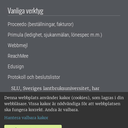
Vanliga verktyg
Proceedo (beställningar, fakturor)
Primula (ledighet, sjukanmälan, lönespec m.m.)
Webbmejl
ReachMee
Edusign
Protokoll och beslutslistor
SLU, Sveriges lantbruksuniversitet, har
verksamhet över hela Sverige. Huvudorter är
Denna webbplats använder kakor (cookies), som lagras i din
Alnarp, Uppsala och Umeå.
SLU är
webbläsare. Vissa kakor är nödvändiga för att webbplatsen
miljöcertifierat enligt ISO 14001. •
Telefon:
ska fungera korrekt. Andra är valbara.
018-67 10 00 • Org nr: 202100-2817 •
Om
Hantera valbara kakor
medarbetarwebben
•
SLU:s fakturaadress
•