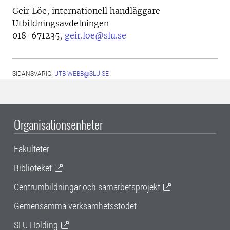
Geir Löe, internationell handläggare
Utbildningsavdelningen
018-671235,
geir.loe@slu.se
SIDANSVARIG:
UTB-WEBB@SLU.SE
Organisationsenheter
Fakulteter
Biblioteket
Centrumbildningar och samarbetsprojekt
Gemensamma verksamhetsstödet
SLU Holding