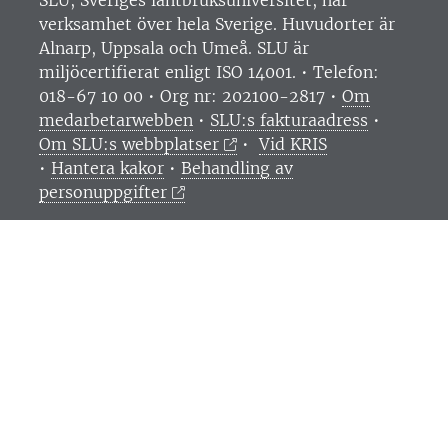
SLU, Sveriges lantbruksuniversitet, har
verksamhet över hela Sverige. Huvudorter är
Alnarp, Uppsala och Umeå.
SLU är
miljöcertifierat enligt ISO 14001. •
Telefon:
018-67 10 00 • Org nr: 202100-2817 •
Om
medarbetarwebben
•
SLU:s fakturaadress
•
Om SLU:s webbplatser
•
Vid KRIS
•
Hantera kakor
•
Behandling av
personuppgifter