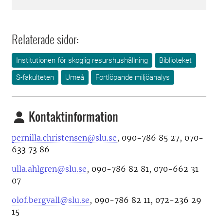
Relaterade sidor:
Institutionen för skoglig resurshushållning
Biblioteket
S-fakulteten
Umeå
Fortlöpande miljöanalys
Kontaktinformation
pernilla.christensen@slu.se
, 090-786 85 27, 070-
633 73 86
ulla.ahlgren@slu.se
, 090-786 82 81, 070-662 31
07
olof.bergvall@slu.se
, 090-786 82 11, 072-236 29
15