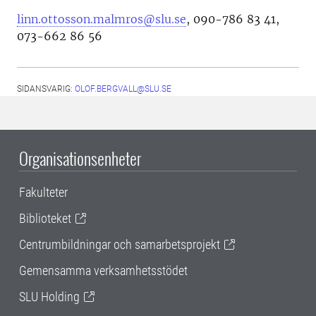
linn.ottosson.malmros@slu.se
, 090-786 83 41,
073-662 86 56
SIDANSVARIG:
OLOF.BERGVALL@SLU.SE
Organisationsenheter
Fakulteter
Biblioteket
Centrumbildningar och samarbetsprojekt
Gemensamma verksamhetsstödet
SLU Holding