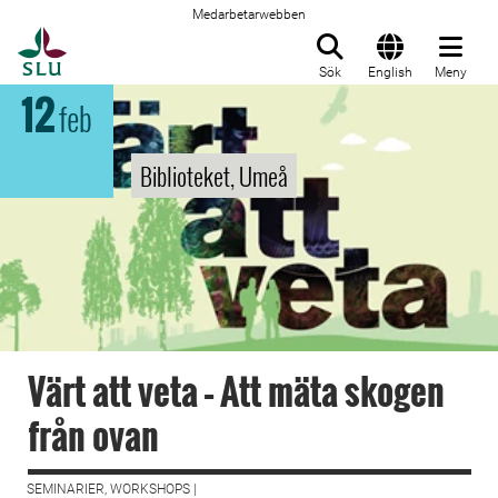
Medarbetarwebben
Till startsida
Sök
English
Meny
12
feb
Biblioteket, Umeå
Värt att veta – Att mäta skogen
från ovan
SEMINARIER, WORKSHOPS |