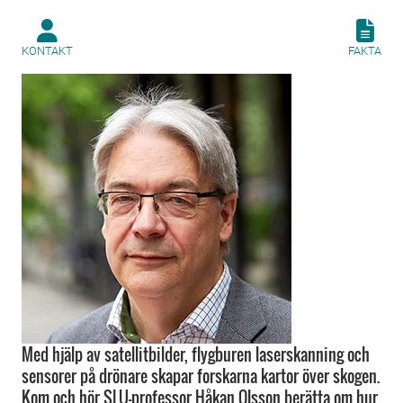
KONTAKT
FAKTA
Med hjälp av satellitbilder, flygburen laserskanning och
sensorer på drönare skapar forskarna kartor över skogen.
Kom och hör SLU-professor Håkan Olsson berätta om hur