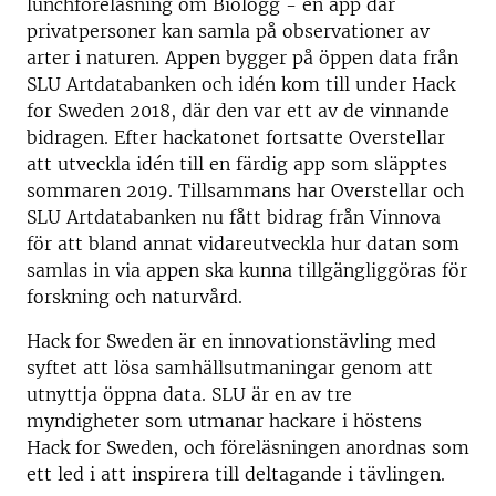
lunchföreläsning om Biologg - en app där
privatpersoner kan samla på observationer av
arter i naturen. Appen bygger på öppen data från
SLU Artdatabanken och idén kom till under Hack
for Sweden 2018, där den var ett av de vinnande
bidragen. Efter hackatonet fortsatte Overstellar
att utveckla idén till en färdig app som släpptes
sommaren 2019. Tillsammans har Overstellar och
SLU Artdatabanken nu fått bidrag från Vinnova
för att bland annat vidareutveckla hur datan som
samlas in via appen ska kunna tillgängliggöras för
forskning och naturvård.
Hack for Sweden är en innovationstävling med
syftet att lösa samhällsutmaningar genom att
utnyttja öppna data. SLU är en av tre
myndigheter som utmanar hackare i höstens
Hack for Sweden, och föreläsningen anordnas som
ett led i att inspirera till deltagande i tävlingen.