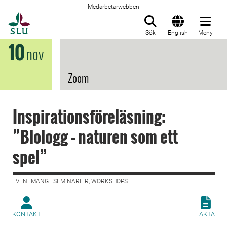
Medarbetarwebben
Till startsida
Sök
English
Meny
10
nov
Zoom
Inspirationsföreläsning:
”Biologg – naturen som ett
spel”
EVENEMANG | SEMINARIER, WORKSHOPS |
KONTAKT
FAKTA