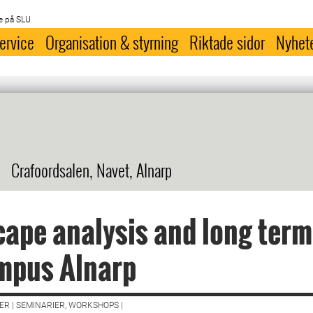
e på SLU
ervice
Organisation & styrning
Riktade sidor
Nyhet
Crafoordsalen, Navet, Alnarp
ape analysis and long term
mpus Alnarp
R | SEMINARIER, WORKSHOPS |