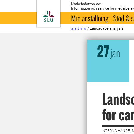
Medarbetarwebben
Information och service för medarbetar
Till startsida
Min anställning
Stöd & s
start mw
/
Landscape analysis
27
jan
Landsc
for ca
INTERNA HÄNDELSE