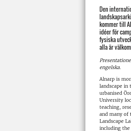
Den internati
landskapsark
kommer till A
idéer för cam
fysiska utvec
alla är välkom
Presentation
engelska.
Alnarp is mor
landscape in 
urbanised Öre
University loc
teaching, res
and many of t
Landscape Lab
including the