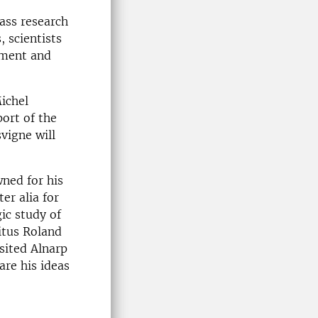
ass research
, scientists
pment and
ichel
ort of the
vigne will
wned for his
er alia for
ic study of
itus Roland
sited Alnarp
are his ideas