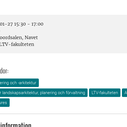
1-27 15:30 - 17:00
p
oordsalen, Navet
LTV-fakulteten
dor:
ring och -arkitektur
ör landskapsarkitektur, planering och förvaltning
LTV-fakulteten
A
ures
information