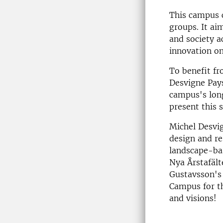
This campus c
groups. It ai
and society a
innovation on
To benefit fr
Desvigne Pays
campus's lon
present this 
Michel Desvig
design and re
landscape-bas
Nya Årstafält
Gustavsson's
Campus for th
and visions!