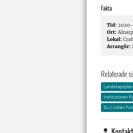
Fakta
Tid:
2020-0
Ort:
Alnar
Lokal:
Craf
Arrangör:
Relaterade si
Landskapsplane
Institutionen f
SLU Urban Fut
Kontakt