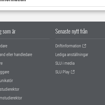
ig som är
Senaste nytt från
edare
Driftinformation
and eller handledare
Lediga anställningar
re
SLU i media
ggare
SLU Play
nikatör
studierektor
mstudierektor