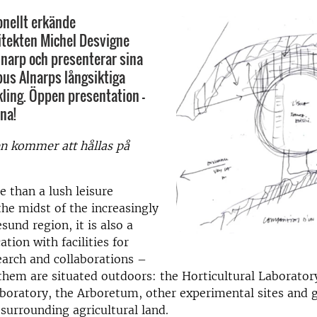
onellt erkände
itekten Michel Desvigne
lnarp och presenterar sina
pus Alnarps långsiktiga
kling. Öppen presentation -
na!
en kommer att hållas på
e than a lush leisure
the midst of the increasingly
sund region, it is also a
ation with facilities for
earch and collaborations –
hem are situated outdoors: the Horticultural Laborator
oratory, the Arboretum, other experimental sites and g
 surrounding agricultural land.