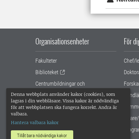
Organisationsenheter
För d
Fakulteter
Chef/l
Biblioteket
Doktor
Centrumbildningar och
Forska
samarbetsprojekt
Denna webbplats använder kakor (cookies), som
Handlä
lagras i din webbläsare. Vissa kakor är nödvändiga
Gemensamma verksamhetsstödet
Kommu
för att webbplatsen ska fungera korrekt. Andra är
valbara.
SLU Holding
Lärare/
Hantera valbara kakor
Progra
Tillåt bara nödvändiga kakor