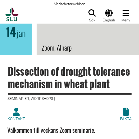
Medarbetarwebben
Till startsida
Sök
English
Meny
14
jan
Zoom, Alnarp
Dissection of drought tolerance
mechanism in wheat plant
SEMINARIER, WORKSHOPS |
KONTAKT
FAKTA
Välkommen till veckans Zoom seminarie.