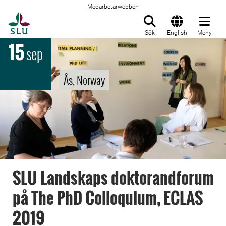
Medarbetarwebben
Till startsida
Sök
English
Meny
15
sep
Ås, Norway
SLU Landskaps doktorandforum
på The PhD Colloquium, ECLAS
2019