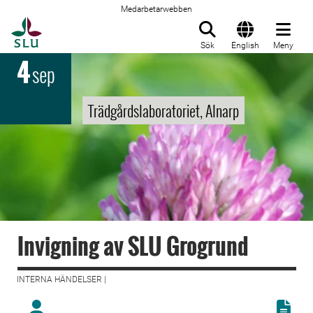
Medarbetarwebben
Till startsida
Sök
English
Meny
4
sep
Trädgårdslaboratoriet, Alnarp
Invigning av SLU Grogrund
INTERNA HÄNDELSER |