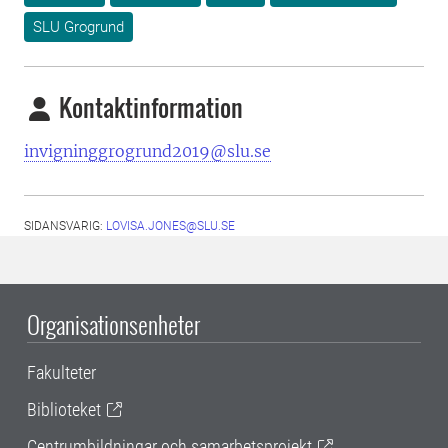
SLU Grogrund
Kontaktinformation
invigninggrogrund2019@slu.se
SIDANSVARIG:
LOVISA.JONES@SLU.SE
Organisationsenheter
Fakulteter
Biblioteket
Centrumbildningar och samarbetsprojekt