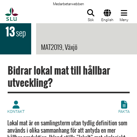
Medarbetarwebben
Till startsida
Sök
English
Meny
13
sep
MAT2019, Växjö
Bidrar lokal mat till hållbar
utveckling?
KONTAKT
FAKTA
Lokal mat är en samlingsterm utan tydlig definition som
används i olika sammanhang för att antyda en mer