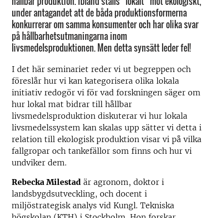
hållbar produktion. Ibland ställs ”lokalt” mot ekologiskt,
under antagandet att de båda produktionsformerna
konkurrerar om samma konsumenter och har olika svar
på hållbarhetsutmaningarna inom
livsmedelsproduktionen. Men detta synsätt leder fel!
I det här seminariet reder vi ut begreppen och
föreslår hur vi kan kategorisera olika lokala
initiativ redogör vi för vad forskningen säger om
hur lokal mat bidrar till hållbar
livsmedelsproduktion diskuterar vi hur lokala
livsmedelssystem kan skalas upp sätter vi detta i
relation till ekologisk produktion visar vi på vilka
fallgropar och tankefällor som finns och hur vi
undviker dem.
Rebecka Milestad
är agronom, doktor i
landsbygdsutveckling, och docent i
miljöstrategisk analys vid Kungl. Tekniska
högskolan (KTH) i Stockholm. Hon forskar