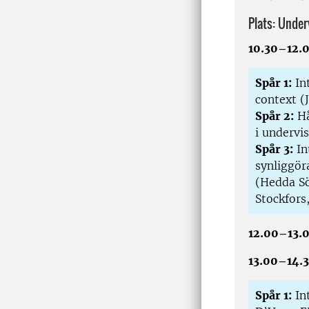
Plats: Under
10.30–12.
Spår 1:
Int
context (J
Spår 2:
Hå
i undervi
Spår 3:
In
synliggör
(Hedda Sö
Stockfors
12.00–13
13.00–14
Spår 1:
Int