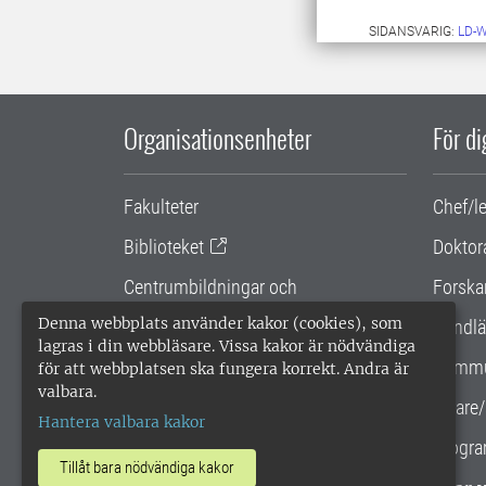
SIDANSVARIG:
LD-
Organisationsenheter
För d
Fakulteter
Chef/l
Biblioteket
Doktor
Centrumbildningar och
Forska
samarbetsprojekt
Denna webbplats använder kakor (cookies), som
Handlä
lagras i din webbläsare. Vissa kakor är nödvändiga
Gemensamma verksamhetsstödet
Kommu
för att webbplatsen ska fungera korrekt. Andra är
valbara.
SLU Holding
Lärare/
Hantera valbara kakor
Progra
Tillåt bara nödvändiga kakor