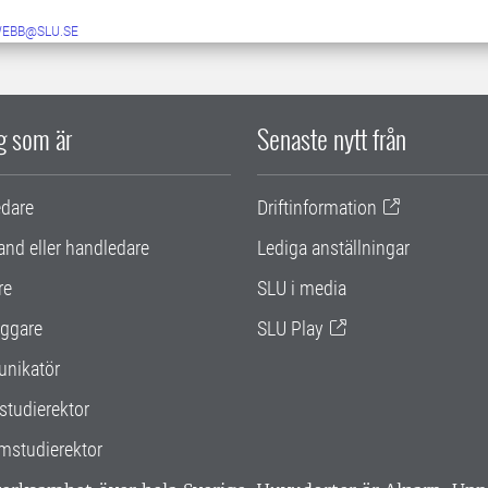
WEBB@SLU.SE
ig som är
Senaste nytt från
edare
Driftinformation
and eller handledare
Lediga anställningar
re
SLU i media
ggare
SLU Play
nikatör
studierektor
mstudierektor