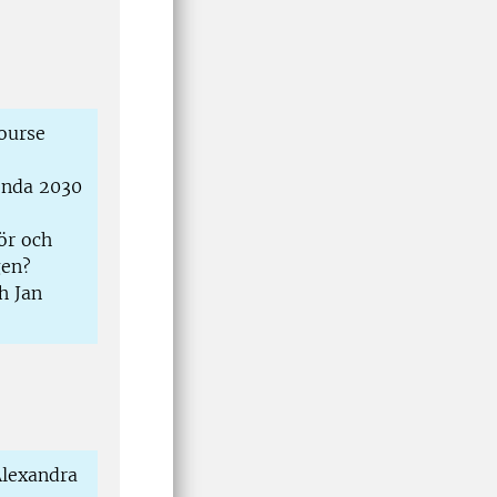
course
enda 2030
ör och
gen?
h Jan
Alexandra