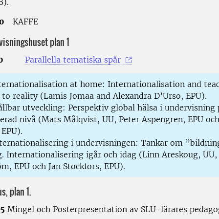
B).
.10
KAFFE
visningshuset plan 1
00
Parallella tematiska spår
ernationalisation at home: Internationalisation and tea
 to reality (Lamis Jomaa and Alexandra D’Urso, EPU).
llbar utveckling: Perspektiv global hälsa i undervisning
erad nivå (Mats Målqvist, UU, Peter Aspengren, EPU oc
 EPU).
ternationalisering i undervisningen: Tankar om ”bildnin
g. Internationalisering igår och idag (Linn Areskoug, UU
m, EPU och Jan Stockfors, EPU).
us, plan 1.
45
Mingel och Posterpresentation av SLU-lärares pedago