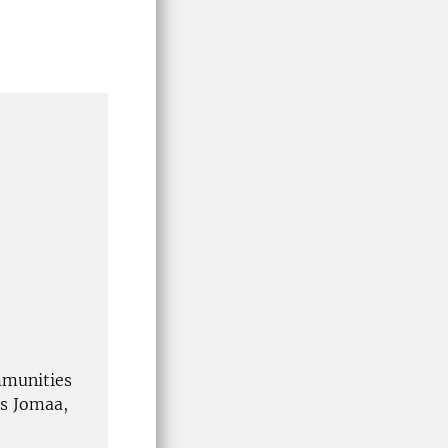
mmunities
is Jomaa,