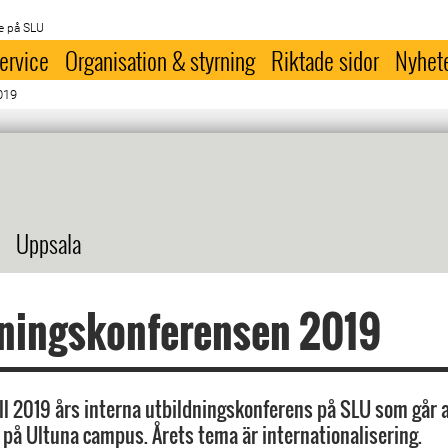
e på SLU
ervice
Organisation & styrning
Riktade sidor
Nyhet
019
Uppsala
dningskonferensen 2019
l 2019 års interna utbildningskonferens på SLU som går 
 på Ultuna campus. Årets tema är internationalisering.