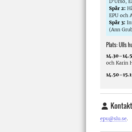
D’Urso, E
Spår 2:
Hå
EPU och A
Spår 3:
In
(Ann Grub
Plats: Ulls h
14.30–14.
och Karin 
14.50–15.1
Kontakt
epu@slu.se
.