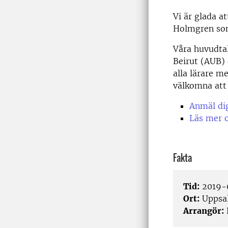
Vi är glada a
Holmgren som
Våra huvudtal
Beirut (AUB) 
alla lärare m
välkomna att 
Anmäl dig
Läs mer 
Fakta
Tid:
2019-0
Ort:
Uppsa
Arrangör: