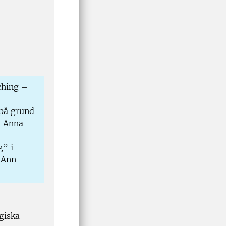
ching –
 på grund
h Anna
g” i
, Ann
giska