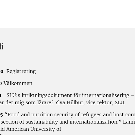
ti
00
Registrering
0
Välkommen
30
SLU:s inriktningsdokument för internationalisering –
r det mig som lärare? Ylva Hillbur, vice rektor, SLU.
45
“Food and nutrition security of refugees and host co
rsection of sustainability and internationalization.” Lam
vid American University of