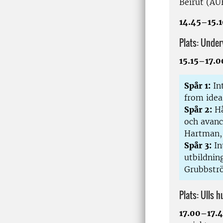
Beirut (AU
14.45–15
Plats: Under
15.15–17.
Spår 1:
Int
from idea
Spår 2:
Hå
och avanc
Hartman,
Spår 3:
In
utbildnin
Grubbströ
Plats: Ulls h
17.00–17.