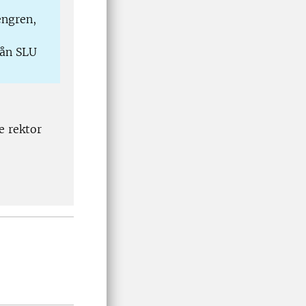
engren,
rån SLU
e rektor