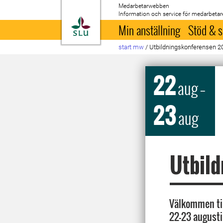
Medarbetarwebben
Information och service för medarbetar
Till startsida
Min anställning
Stöd & s
start mw
/
Utbildningskonferensen 2
22
aug
–
23
aug
Utbil
Välkommen til
22-23 augusti