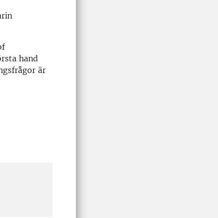
arin
of
första hand
ngsfrågor är