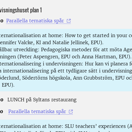
visningshuset plan 1
00
Parallella tematiska spår
ernationalisation at home: How to get started in your 
ennifer Valcke, KI and Natalie Jellinek, EPU).
llbar utveckling: Pedagogiska metoder för att möta Ag
sningen (Peter Aspengren, EPU och Anna Hartman, EPU).
ternationalisering i undervisningen: Hur kan vi planera f
a internationalisering på ett tydligare sätt i undervisnin
derlund, Södertörns högskola, Ann Grubbström, EPU oc
, EPU).
.00
LUNCH på Syltans restaurang
.30
Parallella tematiska spår
ernationalisation at home: SLU teachers’ experiences (