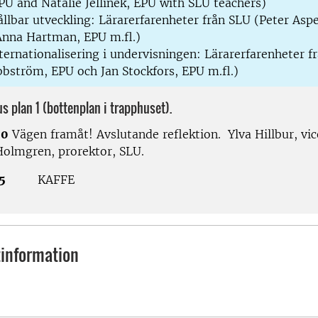
PU and Natalie Jellinek, EPU with SLU teachers)
llbar utveckling: Lärarerfarenheter från SLU (Peter Asp
nna Hartman, EPU m.fl.)
ternationalisering i undervisningen: Lärarerfarenheter f
bström, EPU och Jan Stockfors, EPU m.fl.)
us plan 1 (bottenplan i trapphuset).
50
Vägen framåt! Avslutande reflektion. Ylva Hillbur, vic
Holmgren, prorektor, SLU.
5
KAFFE
information