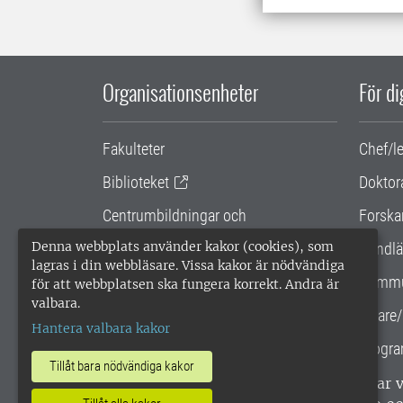
Organisationsenheter
För d
Fakulteter
Chef/l
Biblioteket
Doktor
Centrumbildningar och
Forska
samarbetsprojekt
Denna webbplats använder kakor (cookies), som
Handlä
lagras i din webbläsare. Vissa kakor är nödvändiga
Gemensamma verksamhetsstödet
Kommu
för att webbplatsen ska fungera korrekt. Andra är
valbara.
SLU Holding
Lärare/
Hantera valbara kakor
Progra
Tillåt bara nödvändiga kakor
SLU, Sveriges lantbruksuniversitet, har