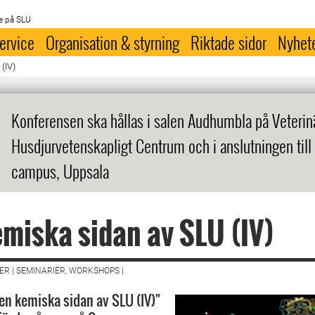
e på SLU
ervice
Organisation & styrning
Riktade sidor
Nyhet
(IV)
Konferensen ska hållas i salen Audhumbla på Veterin
Husdjurvetenskapligt Centrum och i anslutningen till
campus, Uppsala
miska sidan av SLU (IV)
R | SEMINARIER, WORKSHOPS |
n kemiska sidan av SLU (IV)"