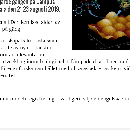
fjärde gången på Campus
ala den 21-23 augusti 2019.
ns i Den kemiske sidan av
r på gång!
ar skapats för diskussion
ande av nya uptäckter
om är relevanta för
 utveckling inom biologi och tillämpade discipliner med
 förenar forskarsamhället med olika aspekter av kemi vi
ersitet.
mation och registrering - vänligen välj den engelska ver