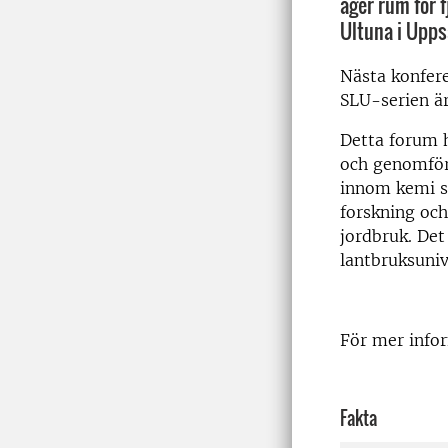
äger rum för 
Ultuna i Upps
Nästa konfere
SLU-serien ä
Detta forum h
och genomför
innom kemi s
forskning och
jordbruk. Det
lantbruksuniv
För mer infor
Fakta