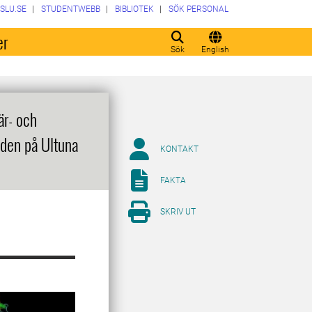
SLU.SE
STUDENTWEBB
BIBLIOTEK
SÖK PERSONAL
er
Sök
English
är- och
 den på Ultuna
KONTAKT
FAKTA
SKRIV UT