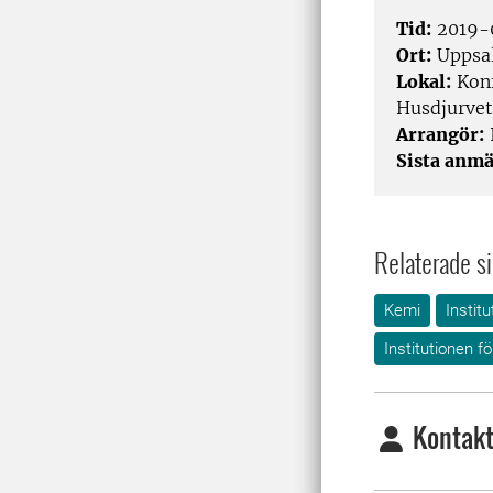
Tid:
2019-0
Ort:
Uppsa
Lokal:
Konf
Husdjurvet
Arrangör:
Sista anmä
Relaterade si
Kemi
Instit
Institutionen f
Kontakt