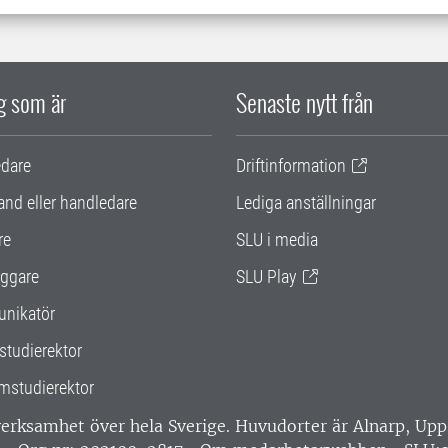
ig som är
Senaste nytt från
edare
Driftinformation
and eller handledare
Lediga anställningar
re
SLU i media
ggare
SLU Play
nikatör
studierektor
mstudierektor
 verksamhet över hela Sverige. Huvudorter är Alnarp, U