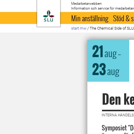
Medarbetarwebben
Information och service för medarbetar
Till startsida
Min anställning
Stöd & s
start mw
/
The Chemical Side of SLU 
21
aug
–
23
aug
Den ke
INTERNA HÄNDELSE
Symposiet "De