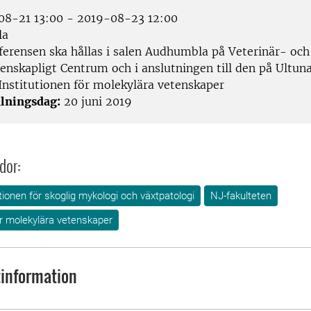
8-21 13:00 - 2019-08-23 12:00
la
erensen ska hållas i salen Audhumbla på Veterinär- och
enskapligt Centrum och i anslutningen till den på Ultu
Institutionen för molekylära vetenskaper
lningsdag:
20 juni 2019
dor:
utionen för skoglig mykologi och växtpatologi
NJ-fakulteten
ör molekylära vetenskaper
information