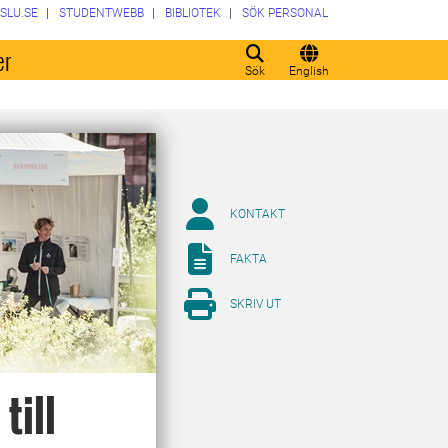
SLU.SE
STUDENTWEBB
BIBLIOTEK
SÖK PERSONAL
er
Sök
English
KONTAKT
FAKTA
SKRIV UT
till