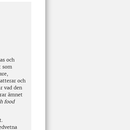
tas och
et som
are,
atterar och
ar vad den
erar ämnet
ch food
t.
medvetna