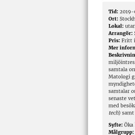
Tid:
2019-0
Ort:
Stock
Lokal:
utan
Arrangör:
Pris:
Fritt 
Mer infor
Beskrivnin
miljöintre
samtala om
Matologi gå
myndighete
samtalar o
senaste ve
med besöka
tech
) samt
Syfte:
Öka 
Målgrupp: