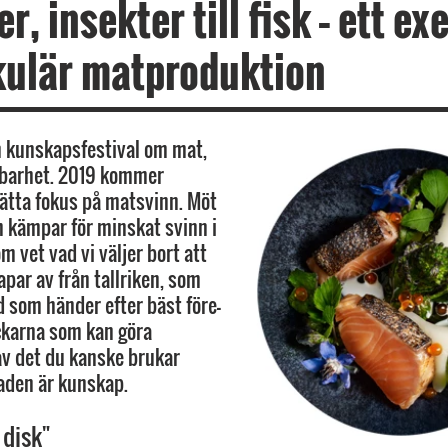
r, insekter till fisk – ett e
kulär matproduktion
n kunskapsfestival om mat,
lbarhet. 2019 kommer
sätta fokus på matsvinn. Möt
 kämpar för minskat svinn i
m vet vad vi väljer bort att
apar av från tallriken, som
d som händer efter bäst före-
ckarna som kan göra
av det du kanske brukar
naden är kunskap.
i disk"