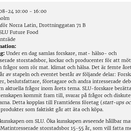
8-24 10:00 - 16:00
holm
för Norra Latin, Drottninggatan 71 B
SLU Future Food
inträde
mation:
g:
Under en dag samlas forskare, mat- hälso- och
sserade storstadsbor, kockar och producenter för att mö
 frågor som rör mat. klimat och hälsa. Det är femte år
r av stapeln och eventet består av följande delar: Forsk
r, beslutsfattare, företagare och andra intresserade deb
m aktuella frågor inom årets tema. SLU-forskare berätt
tenskapen kommit fram till, svarar på frågor och diskut
rna. Detta kopplas till Framtidens företag (
start-ups o
 produkter som faktiskt går att äta och köpa.
kunskapen om SLU. Öka kunskapen avseende hållbar ma
Matintresserade storstadsbor 15-55 år, som vill fatta 