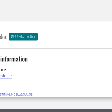
dor:
SLU Akvakultur
information
ure
slu.se
STINA-LINDELL@SLU.SE