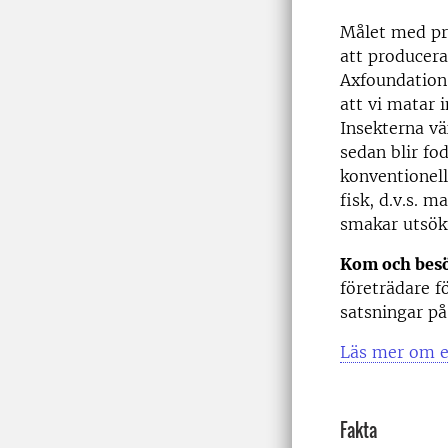
Målet med pro
att producera
Axfoundation 
att vi matar 
Insekterna vä
sedan blir fo
konventionell
fisk, d.v.s. m
smakar utsökt
Kom och bes
företrädare 
satsningar p
Läs mer om e
Fakta