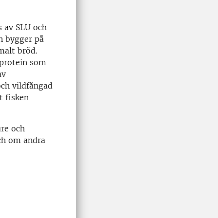
vs av SLU och
n bygger på
malt bröd.
tprotein som
av
och vildfångad
t fisken
ure och
och om andra