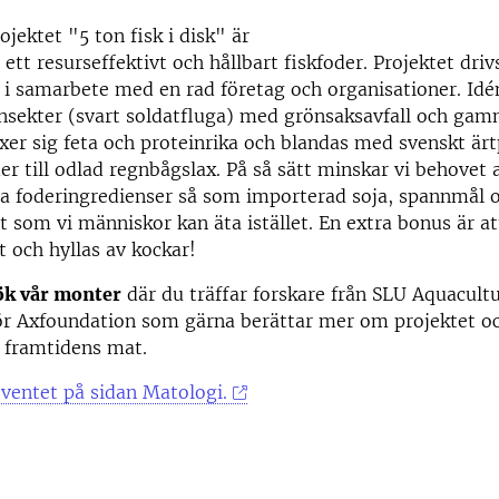
jektet "5 ton fisk i disk" är
 ett resurseffektivt och hållbart fiskfoder. Projektet dri
i samarbete med en rad företag och organisationer. Idé
insekter (svart soldatfluga) med grönsaksavfall och gam
xer sig feta och proteinrika och blandas med svenskt är
der till odlad regnbågslax. På så sätt minskar vi behovet 
a foderingredienser så som importerad soja, spannmål 
at som vi människor kan äta istället. En extra bonus är at
 och hyllas av kockar!
ök vår monter
där du träffar forskare från SLU Aquacult
för Axfoundation som gärna berättar mer om projektet 
å framtidens mat.
ventet på sidan Matologi.