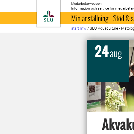
Medarbetarwebben
Information och service för medarbetar
Till startsida
Min anställning
Stöd & s
start mw
/
SLU Aquaculture - Matolo
24
aug
Akvaku