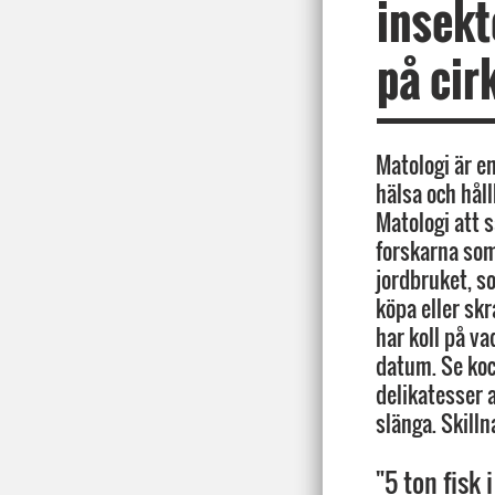
insekte
på cir
Matologi är e
hälsa och hål
Matologi att 
forskarna som
jordbruket, so
köpa eller skr
har koll på va
datum. Se ko
delikatesser 
slänga. Skill
"5 ton fisk 