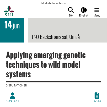
Medarbetarwebben
Till startsida
Sök
English
Meny
14
jun
P-O Bäckströms sal, Umeå
Applying emerging genetic
techniques to wild model
systems
DISPUTATIONER |
KONTAKT
FAKTA