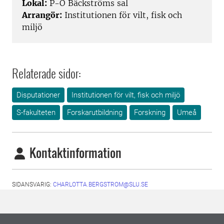
Lokal:
P-O Bäckströms sal
Arrangör:
Institutionen för vilt, fisk och
miljö
Relaterade sidor:
Disputationer
Institutionen för vilt, fisk och miljö
S-fakulteten
Forskarutbildning
Forskning
Umeå
Kontaktinformation
SIDANSVARIG:
CHARLOTTA.BERGSTROM@SLU.SE