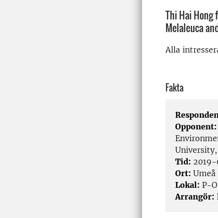
Thi Hai Hong 
Melaleuca and
Alla intresse
Fakta
Responden
Opponent
Environmen
University
Tid:
2019-
Ort:
Umeå
Lokal:
P-O 
Arrangör:
I