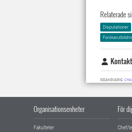
Relaterade si
Disputationer
Forskarutbildni
Kontakt
SIDANSVARIG:
CHA
Organisationsenheter
För d
Fakulteter
Chef/l