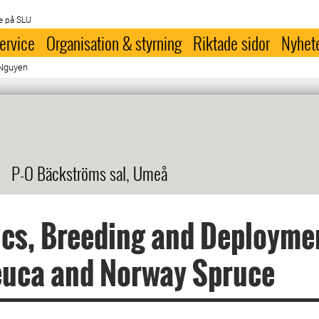
e på SLU
ervice
Organisation & styrning
Riktade sidor
Nyhet
 Nguyen
P-O Bäckströms sal, Umeå
cs, Breeding and Deployme
euca and Norway Spruce