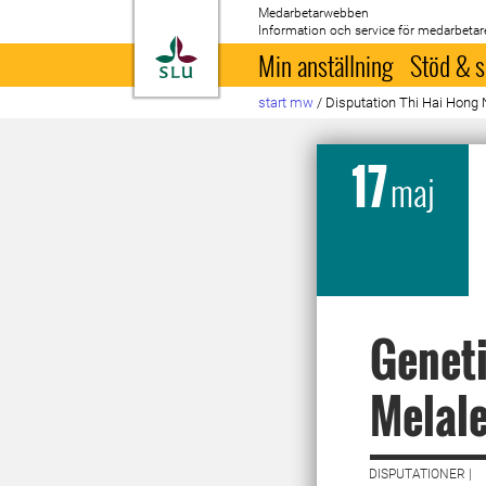
Medarbetarwebben
Information och service för medarbetar
Till startsida
Min anställning
Stöd & s
start mw
/
Disputation Thi Hai Hong
17
maj
Geneti
Melal
DISPUTATIONER |