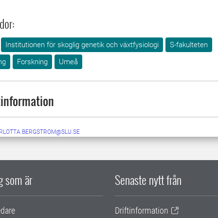
dor:
Institutionen för skoglig genetik och växtfysiologi
S-fakulteten
ng
Forskning
Umeå
information
RLOTTA.BERGSTROM@SLU.SE
ig som är
Senaste nytt från
edare
Driftinformation