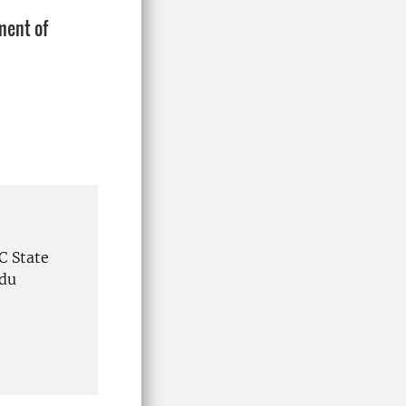
ment of
C State
edu