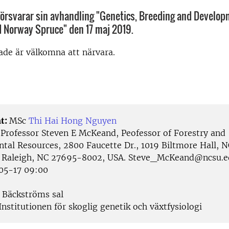
försvarar sin avhandling "Genetics, Breeding and Develop
 Norway Spruce" den 17 maj 2019.
rade är välkomna att närvara.
t:
MSc
Thi Hai Hong Nguyen
:
Professor Steven E McKeand, Peofessor of Forestry and
tal Resources, 2800 Faucette Dr., 1019 Biltmore Hall, N
, Raleigh, NC 27695-8002, USA. Steve_McKeand@ncsu.
05-17 09:00
Bäckströms sal
nstitutionen för skoglig genetik och växtfysiologi