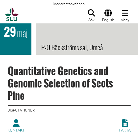
Medarbetarwebben
Till startsida
Sök
English
Meny
29
maj
P-O Bäckströms sal, Umeå
Quantitative Genetics and
Genomic Selection of Scots
Pine
DISPUTATIONER |
KONTAKT
FAKTA