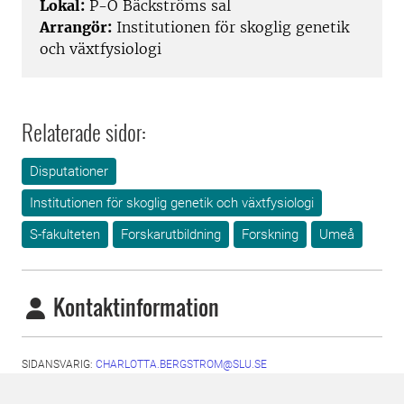
Lokal:
P-O Bäckströms sal
Arrangör:
Institutionen för skoglig genetik
och växtfysiologi
Relaterade sidor:
Disputationer
Institutionen för skoglig genetik och växtfysiologi
S-fakulteten
Forskarutbildning
Forskning
Umeå
Kontaktinformation
SIDANSVARIG:
CHARLOTTA.BERGSTROM@SLU.SE