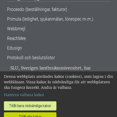
Proceedo (beställningar, fakturor)
Primula (ledighet, sjukanmälan, lönespec m.m.)
Webbmejl
ReachMee
Edusign
Protokoll och beslutslistor
SLU, Sveriges lantbruksuniversitet, har
verksamhet över hela Sverige. Huvudorter är
Denna webbplats använder kakor (cookies), som lagras i din
Alnarp, Uppsala och Umeå.
SLU är
webbläsare. Vissa kakor är nödvändiga för att webbplatsen
miljöcertifierat enligt ISO 14001. •
Telefon:
ska fungera korrekt. Andra är valbara.
018-67 10 00 • Org nr: 202100-2817 •
Om
Hantera valbara kakor
medarbetarwebben
•
SLU:s fakturaadress
•
Om SLU:s webbplatser
•
Vid KRIS
Tillåt bara nödvändiga kakor
•
Hantera kakor
•
Behandling av
Tillåt alla kakor