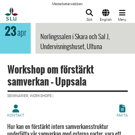
Medarbetarwebben
Till startsida
Sök
English
Meny
23
apr
Norlingssalen i Skara och Sal J,
Undervisningshuset, Ultuna
Workshop om förstärkt
samverkan – Uppsala
SEMINARIER, WORKSHOPS |
KONTAKT
FAKTA
Hur kan en förstärkt intern samverkansstruktur
underlätta vår samverkan med externa parter, vara ett