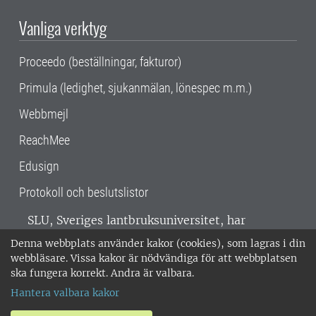
Vanliga verktyg
Proceedo (beställningar, fakturor)
Primula (ledighet, sjukanmälan, lönespec m.m.)
Webbmejl
ReachMee
Edusign
Protokoll och beslutslistor
SLU, Sveriges lantbruksuniversitet, har
verksamhet över hela Sverige. Huvudorter är
Denna webbplats använder kakor (cookies), som lagras i din
Alnarp, Uppsala och Umeå.
SLU är
webbläsare. Vissa kakor är nödvändiga för att webbplatsen
miljöcertifierat enligt ISO 14001. •
Telefon:
ska fungera korrekt. Andra är valbara.
018-67 10 00 • Org nr: 202100-2817 •
Om
Hantera valbara kakor
medarbetarwebben
•
SLU:s fakturaadress
•