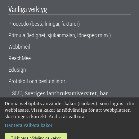
Vanliga verktyg
Proceedo (beställningar, fakturor)
Primula (ledighet, sjukanmälan, lönespec m.m.)
Webbmejl
ReachMee
Edusign
Protokoll och beslutslistor
SLU, Sveriges lantbruksuniversitet, har
verksamhet över hela Sverige. Huvudorter är
Denna webbplats använder kakor (cookies), som lagras i din
Alnarp, Uppsala och Umeå.
SLU är
webbläsare. Vissa kakor är nödvändiga för att webbplatsen
miljöcertifierat enligt ISO 14001. •
Telefon:
ska fungera korrekt. Andra är valbara.
018-67 10 00 • Org nr: 202100-2817 •
Om
Hantera valbara kakor
medarbetarwebben
•
SLU:s fakturaadress
•
Om SLU:s webbplatser
•
Vid KRIS
Tillåt bara nödvändiga kakor