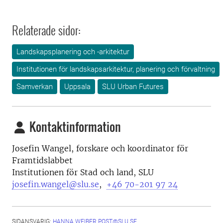
Relaterade sidor:
Landskapsplanering och -arkitektur
Institutionen för landskapsarkitektur, planering och förvaltning
Samverkan
Uppsala
SLU Urban Futures
Kontaktinformation
Josefin Wangel, forskare och
koordinator för
Framtidslabbet
Institutionen för Stad och land, SLU
josefin.wangel@slu.se
,
+46 70-201 97 24
SIDANSVARIG:
HANNA.WEIBER.POST@SLU.SE