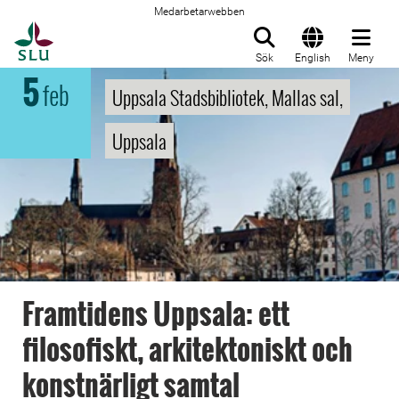
Medarbetarwebben
Till startsida
Sök
English
Meny
5
feb
Uppsala Stadsbibliotek, Mallas sal,
Uppsala
Framtidens Uppsala: ett
filosofiskt, arkitektoniskt och
konstnärligt samtal