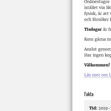
Onlinestugor 
istället via 
fysisk, är att
och försöker 
Tisdagar
är f
Kom gärna med
Anslut genom 
Har ingen kop
Välkommen!
Läs mer om 
Fakta
Tid:
2019-1