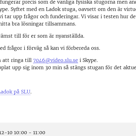
fungerar precis som de vanliga fysiska stugorna men a
Skype. Syftet med en Ladok stuga, oavsett om den är virtue
 vi tar upp frågor och funderingar. Vi visar i testen hur d
hitta bra lösningar tillsammans.
rämst till för er som är nyanställda.
 frågor i förväg så kan vi förbereda oss.
att ringa till
7046@video.slu.se
i Skype.
plat upp sig inom 30 min så stängs stugan för det aktuella
Ladok på SLU
.
2-10 10:00 - 11:00