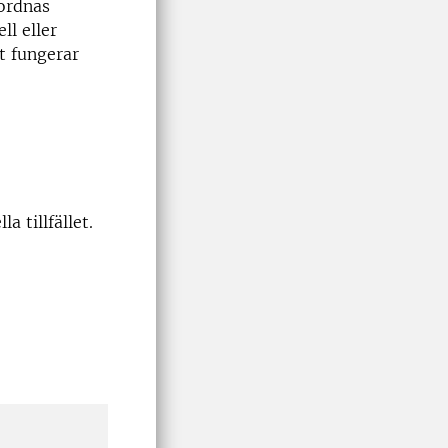
nordnas
ll eller
et fungerar
 tillfället.