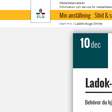
Medarbetarwebben
Information och service för medarbetar
Till startsida
Min anställning
Stöd & s
start mw
/
Ladok-stuga Online
10
dec
Ladok-
Behöver du hj