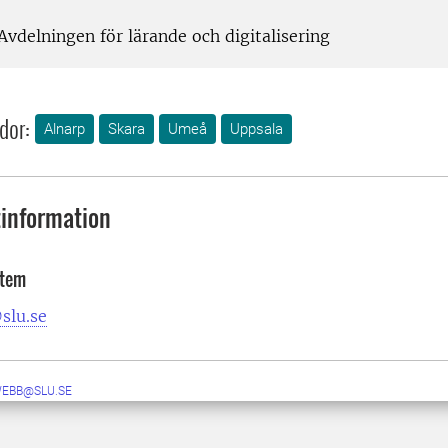
Avdelningen för lärande och digitalisering
dor:
Alnarp
Skara
Umeå
Uppsala
information
stem
slu.se
WEBB@SLU.SE