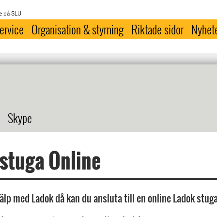
e på SLU
ervice
Organisation & styrning
Riktade sidor
Nyhet
Skype
stuga Online
älp med Ladok då kan du ansluta till en online Ladok stuga