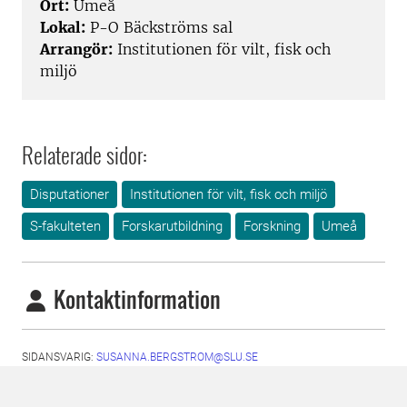
Ort:
Umeå
Lokal:
P-O Bäckströms sal
Arrangör:
Institutionen för vilt, fisk och
miljö
Relaterade sidor:
Disputationer
Institutionen för vilt, fisk och miljö
S-fakulteten
Forskarutbildning
Forskning
Umeå
Kontaktinformation
SIDANSVARIG:
SUSANNA.BERGSTROM@SLU.SE