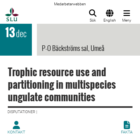
Medarbetarwebben
Till startsida
Sök
English
Meny
13
dec
P-O Bäckströms sal, Umeå
Trophic resource use and
partitioning in multispecies
ungulate communities
DISPUTATIONER |
KONTAKT
FAKTA