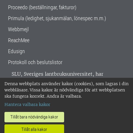
Proceedo (beställningar, fakturor)
Primula (ledighet, sjukanmälan, lönespec m.m.)
Webbmejl
ReachMee
Edusign
Protokoll och beslutslistor
SLU, Sveriges lantbruksuniversitet, har
verksamhet över hela Sverige. Huvudorter är
Denna webbplats använder kakor (cookies), som lagras i din
Alnarp, Uppsala och Umeå.
SLU är
webbläsare. Vissa kakor är nödvändiga för att webbplatsen
miljöcertifierat enligt ISO 14001. •
Telefon:
ska fungera korrekt. Andra är valbara.
018-67 10 00 • Org nr: 202100-2817 •
Om
Hantera valbara kakor
medarbetarwebben
•
SLU:s fakturaadress
•
Om SLU:s webbplatser
•
Vid KRIS
Tillåt bara nödvändiga kakor
•
Hantera kakor
•
Behandling av
Tillåt alla kakor
personuppgifter