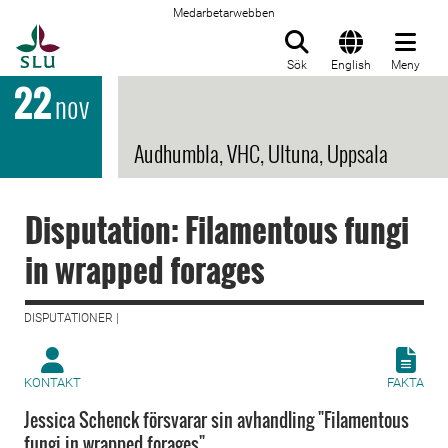
Medarbetarwebben
Till startsida
Sök
English
Meny
22
nov
Audhumbla, VHC, Ultuna, Uppsala
Disputation: Filamentous fungi
in wrapped forages
DISPUTATIONER |
KONTAKT
FAKTA
Jessica Schenck försvarar sin avhandling "Filamentous
fungi in wrapped forages".