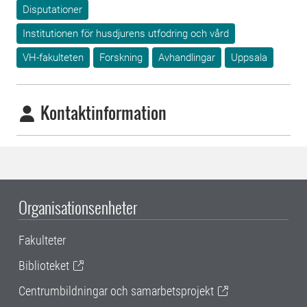
Disputationer
Institutionen för husdjurens utfodring och vård
VH-fakulteten
Forskning
Avhandlingar
Uppsala
Kontaktinformation
Organisationsenheter
Fakulteter
Biblioteket
Centrumbildningar och samarbetsprojekt