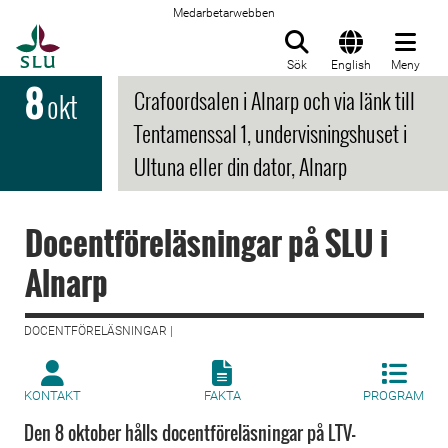
Medarbetarwebben
Till startsida
Sök
English
Meny
8
Crafoordsalen i Alnarp och via länk till
okt
Tentamenssal 1, undervisningshuset i
Ultuna eller din dator, Alnarp
Docentföreläsningar på SLU i
Alnarp
DOCENTFÖRELÄSNINGAR |
KONTAKT
FAKTA
PROGRAM
Den 8 oktober hålls docentföreläsningar på LTV-