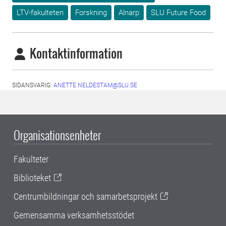
LTV-fakulteten
Forskning
Alnarp
SLU Future Food
Kontaktinformation
SIDANSVARIG:
ANETTE.NELDESTAM@SLU.SE
Organisationsenheter
Fakulteter
Biblioteket
Centrumbildningar och samarbetsprojekt
Gemensamma verksamhetsstödet