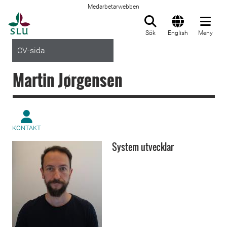
Medarbetarwebben
Till startsida
Sök
English
Meny
CV-sida
Martin Jørgensen
KONTAKT
System utvecklar