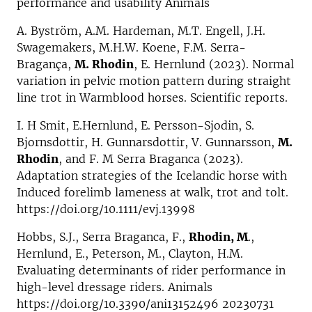
performance and usability Animals
A. Byström, A.M. Hardeman, M.T. Engell, J.H.
Swagemakers, M.H.W. Koene, F.M. Serra-
Bragança,
M. Rhodin
, E. Hernlund (2023). Normal
variation in pelvic motion pattern during straight
line trot in Warmblood horses. Scientific reports.
I. H Smit, E.Hernlund, E. Persson-Sjodin, S.
Bjornsdottir, H. Gunnarsdottir, V. Gunnarsson,
M.
Rhodin
, and F. M Serra Braganca (2023).
Adaptation strategies of the Icelandic horse with
Induced forelimb lameness at walk, trot and tolt.
https://doi.org/10.1111/evj.13998
Hobbs, S.J., Serra Braganca, F.,
Rhodin, M
.,
Hernlund, E., Peterson, M., Clayton, H.M.
Evaluating determinants of rider performance in
high-level dressage riders. Animals
https://doi.org/10.3390/ani13152496 20230731