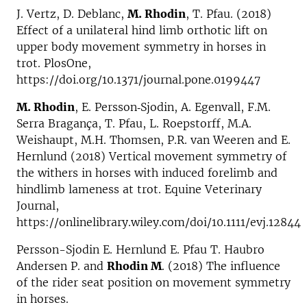
J. Vertz, D. Deblanc,
M. Rhodin
, T. Pfau. (2018)
Effect of a unilateral hind limb orthotic lift on
upper body movement symmetry in horses in
trot. PlosOne,
https://doi.org/10.1371/journal.pone.0199447
M. Rhodin
, E. Persson‐Sjodin, A. Egenvall, F.M.
Serra Bragança, T. Pfau, L. Roepstorff, M.A.
Weishaupt, M.H. Thomsen, P.R. van Weeren and E.
Hernlund (2018) Vertical movement symmetry of
the withers in horses with induced forelimb and
hindlimb lameness at trot. Equine Veterinary
Journal,
https://onlinelibrary.wiley.com/doi/10.1111/evj.12844
Persson-Sjodin E. Hernlund E. Pfau T. Haubro
Andersen P. and
Rhodin M
. (2018) The influence
of the rider seat position on movement symmetry
in horses.