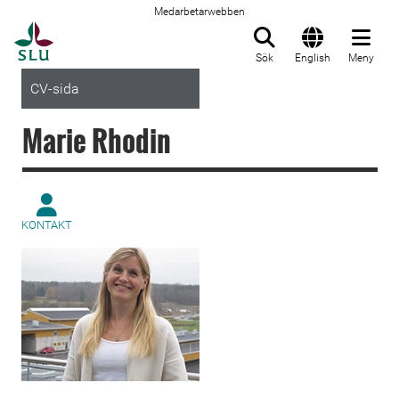
Medarbetarwebben
Till startsida
Sök
English
Meny
CV-sida
Marie Rhodin
KONTAKT