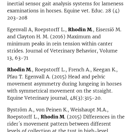
inertial sensor gait analysis systems for lameness
examinations in horses. Equine vet. Educ. 28 (4)
203-208
Egenvall A, Roepstorff L.,
Rhodin M
., Eisersiö M.
and Clayton H. M. (2016) Maximum and
minimum peaks in rein tension within canter
strides. Journal of Veterinary Behavior, Volume
13, 63-71
Rhodin M
., Roepstorff L., French A., Keegan K.,
Pfau T. Egenvall A. (2015) Head and pelvic
movement asymmetry during lungeing in horses
with symmetrical movement on the straight.
Equine Veterinary journal, 48(3):315-20.
Byström A., von Peinen K., Weishaupt M.A.,
Roepstorff L.,
Rhodin M
. (2015) Differences in the
rider´s movement pattern between different
levels of collection at the trot in high-level