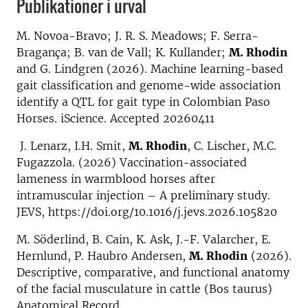
Publikationer i urval
M. Novoa-Bravo; J. R. S. Meadows; F. Serra-
Bragança; B. van de Vall; K. Kullander;
M. Rhodin
and G. Lindgren (2026). Machine learning-based
gait classification and genome-wide association
identify a QTL for gait type in Colombian Paso
Horses. iScience. Accepted 20260411
J. Lenarz, I.H. Smit,
M. Rhodin
, C. Lischer, M.C.
Fugazzola. (2026) Vaccination-associated
lameness in warmblood horses after
intramuscular injection – A preliminary study.
JEVS, https://doi.org/10.1016/j.jevs.2026.105820
M. Söderlind, B. Cain, K. Ask, J.-F. Valarcher, E.
Hernlund, P. Haubro Andersen,
M. Rhodin
(2026).
Descriptive, comparative, and functional anatomy
of the facial musculature in cattle (Bos taurus)
Anatomical Record.