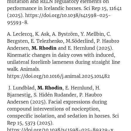
mutation and RELN regulatory elements on
performance in Icelandic horses. Sci Rep 15, 11641
(2025). https://doi.org/10.1038/s41598-025-
95593-8.
A. Leclercq, K. Ask, A. Byström, Y. Mellbin, C.
Bergsten, E. Telezhenko, M.Söderlind, P. Haubro
Andersen,
M. Rhodin
and E. Hernlund (2025).
Kinematic changes in dairy cows with induced,
unilateral forelimb lameness during straight line
walk. Animals.
https://doi.org/10.1016/j.animal.2025.101482
J. Lundblad,
M. Rhodin
, E. Hernlund, H.
Bjarnestig, S. Hidén Rudander, P. Haubro
Andersen (2025). Facial expressions during
compound interventions of nociception,
conspecific isolation, and sedation in horses. Sci
Rep 15, 5373 (2025).
https://doi.org/10.1038/s41598-025-89329-x