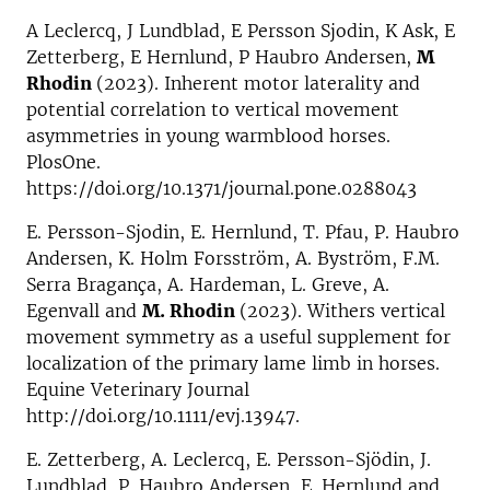
A Leclercq, J Lundblad, E Persson Sjodin, K Ask, E
Zetterberg, E Hernlund, P Haubro Andersen,
M
Rhodin
(2023). Inherent motor laterality and
potential correlation to vertical movement
asymmetries in young warmblood horses.
PlosOne.
https://doi.org/10.1371/journal.pone.0288043
E. Persson-Sjodin, E. Hernlund, T. Pfau, P. Haubro
Andersen, K. Holm Forsström, A. Byström, F.M.
Serra Bragança, A. Hardeman, L. Greve, A.
Egenvall and
M. Rhodin
(2023). Withers vertical
movement symmetry as a useful supplement for
localization of the primary lame limb in horses.
Equine Veterinary Journal
http://doi.org/10.1111/evj.13947.
E. Zetterberg, A. Leclercq, E. Persson-Sjödin, J.
Lundblad, P. Haubro Andersen, E. Hernlund and