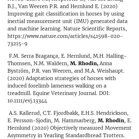
B.J., Van Weeren P.R. and Hernlund E. (2020)
Improving gait classification in horses by using
inertial measurement unit (IMU) generated data
and machine learning. Nature Scientific Reports,
https://www.nature.com/articles/s41598-020-
73215-9
F.M. Serra Bragança, E. Hernlund, M.H. Halling-
Thomsen, N.M. Waldern,
M.
Rhodin,
Anna
Byström, P.R. van Weeren, and M.A. Weishaupt.
(2020) Adaptation strategies of horses with
induced forelimb lameness walking on a
treadmill. Equine Veterinary Journal. DOI:
10.1111/evj.13344
A.S. Kallerud, C.T. Fjordbakk, E.H.S. Hendrickson,
E. Persson-Sjodin, M. Hammarberg,
M. Rhodin
, E.
Hernlund (2020) Objectively measured Movement
Asymmetry in Yearling Standardbread Trotters.