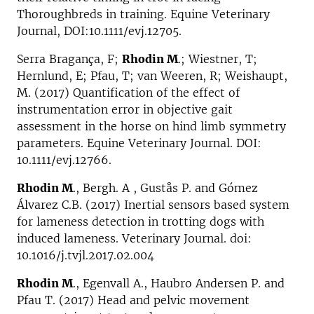
Thoroughbreds in training. Equine Veterinary
Journal, DOI:10.1111/evj.12705.
Serra Bragança, F;
Rhodin M
.; Wiestner, T;
Hernlund, E; Pfau, T; van Weeren, R; Weishaupt,
M. (2017) Quantification of the effect of
instrumentation error in objective gait
assessment in the horse on hind limb symmetry
parameters. Equine Veterinary Journal. DOI:
10.1111/evj.12766.
Rhodin M
., Bergh. A , Gustås P. and Gómez
Álvarez C.B. (2017) Inertial sensors based system
for lameness detection in trotting dogs with
induced lameness. Veterinary Journal. doi:
10.1016/j.tvjl.2017.02.004
Rhodin M
., Egenvall A., Haubro Andersen P. and
Pfau T. (2017) Head and pelvic movement