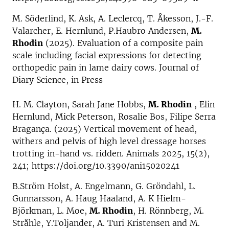
M. Söderlind, K. Ask, A. Leclercq, T. Åkesson, J.-F.
Valarcher, E. Hernlund, P.Haubro Andersen,
M.
Rhodin
(2025). Evaluation of a composite pain
scale including facial expressions for detecting
orthopedic pain in lame dairy cows. Journal of
Diary Science, in Press
H. M. Clayton, Sarah Jane Hobbs,
M. Rhodin
, Elin
Hernlund, Mick Peterson, Rosalie Bos, Filipe Serra
Bragança. (2025) Vertical movement of head,
withers and pelvis of high level dressage horses
trotting in-hand vs. ridden. Animals 2025, 15(2),
241; https://doi.org/10.3390/ani15020241
B.Ström Holst, A. Engelmann, G. Gröndahl, L.
Gunnarsson, A. Haug Haaland, A. K Hielm-
Björkman, L. Moe,
M. Rhodin
, H. Rönnberg, M.
Stråhle, Y.Toljander, A. Turi Kristensen and M.