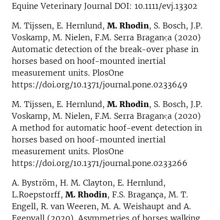
Equine Veterinary Journal DOI: 10.1111/evj.13302
M. Tijssen, E. Hernlund,
M. Rhodin
, S. Bosch, J.P.
Voskamp, M. Nielen, F.M. Serra Braganςa (2020)
Automatic detection of the break-over phase in
horses based on hoof-mounted inertial
measurement units. PlosOne
https://doi.org/10.1371/journal.pone.0233649
M. Tijssen, E. Hernlund,
M. Rhodin
, S. Bosch, J.P.
Voskamp, M. Nielen, F.M. Serra Braganςa (2020)
A method for automatic hoof-event detection in
horses based on hoof-mounted inertial
measurement units. PlosOne
https://doi.org/10.1371/journal.pone.0233266
A. Byström, H. M. Clayton, E. Hernlund,
L.Roepstorff,
M. Rhodin
, F.S. Bragança, M. T.
Engell, R. van Weeren, M. A. Weishaupt and A.
Egenvall (2020). Asymmetries of horses walking