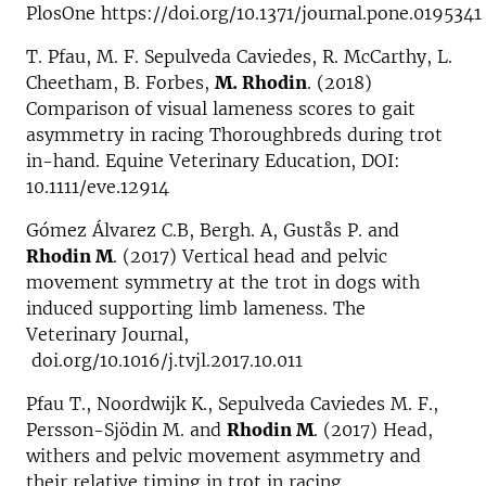
PlosOne https://doi.org/10.1371/journal.pone.0195341
T. Pfau, M. F. Sepulveda Caviedes, R. McCarthy, L.
Cheetham, B. Forbes,
M. Rhodin
. (2018)
Comparison of visual lameness scores to gait
asymmetry in racing Thoroughbreds during trot
in-hand. Equine Veterinary Education, DOI:
10.1111/eve.12914
Gómez Álvarez C.B, Bergh. A, Gustås P. and
Rhodin M
. (2017) Vertical head and pelvic
movement symmetry at the trot in dogs with
induced supporting limb lameness. The
Veterinary Journal,
doi.org/10.1016/j.tvjl.2017.10.011
Pfau T., Noordwijk K., Sepulveda Caviedes M. F.,
Persson-Sjödin M. and
Rhodin M
. (2017) Head,
withers and pelvic movement asymmetry and
their relative timing in trot in racing