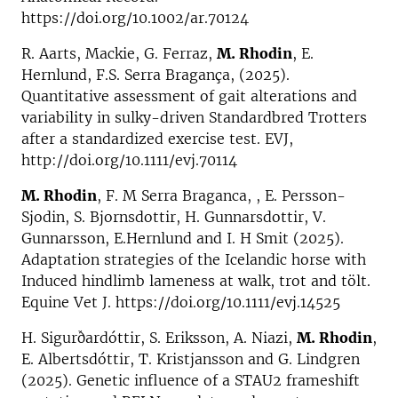
https://doi.org/10.1002/ar.70124
R. Aarts, Mackie, G. Ferraz,
M. Rhodin
, E.
Hernlund, F.S. Serra Bragança, (2025).
Quantitative assessment of gait alterations and
variability in sulky-driven Standardbred Trotters
after a standardized exercise test. EVJ,
http://doi.org/10.1111/evj.70114
M. Rhodin
, F. M Serra Braganca, , E. Persson-
Sjodin, S. Bjornsdottir, H. Gunnarsdottir, V.
Gunnarsson, E.Hernlund and I. H Smit (2025).
Adaptation strategies of the Icelandic horse with
Induced hindlimb lameness at walk, trot and tölt.
Equine Vet J. https://doi.org/10.1111/evj.14525
H. Sigurðardóttir, S. Eriksson, A. Niazi,
M. Rhodin
,
E. Albertsdóttir, T. Kristjansson and G. Lindgren
(2025). Genetic influence of a STAU2 frameshift