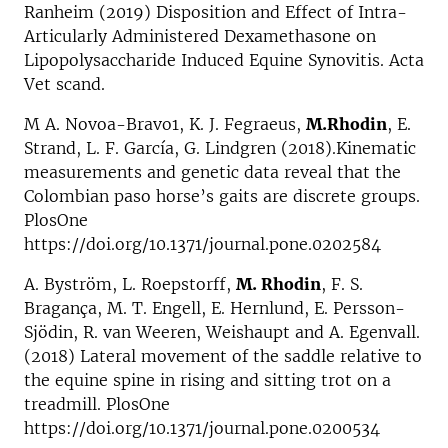
Ranheim (2019) Disposition and Effect of Intra-
Articularly Administered Dexamethasone on
Lipopolysaccharide Induced Equine Synovitis. Acta
Vet scand.
M A. Novoa-Bravo1, K. J. Fegraeus,
M.Rhodin
, E.
Strand, L. F. García, G. Lindgren (2018).Kinematic
measurements and genetic data reveal that the
Colombian paso horse’s gaits are discrete groups.
PlosOne
https://doi.org/10.1371/journal.pone.0202584
A. Byström, L. Roepstorff,
M. Rhodin
, F. S.
Bragança, M. T. Engell, E. Hernlund, E. Persson-
Sjödin, R. van Weeren, Weishaupt and A. Egenvall.
(2018) Lateral movement of the saddle relative to
the equine spine in rising and sitting trot on a
treadmill. PlosOne
https://doi.org/10.1371/journal.pone.0200534