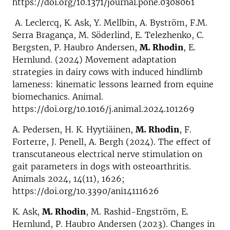
https://doi.org/10.1371/journal.pone.0308061
A. Leclercq, K. Ask, Y. Mellbin, A. Byström, F.M.
Serra Bragança, M. Söderlind, E. Telezhenko, C.
Bergsten, P. Haubro Andersen,
M. Rhodin
, E.
Hernlund. (2024) Movement adaptation
strategies in dairy cows with induced hindlimb
lameness: kinematic lessons learned from equine
biomechanics. Animal.
https://doi.org/10.1016/j.animal.2024.101269
A. Pedersen, H. K. Hyytiäinen,
M. Rhodin
, F.
Forterre, J. Penell, A. Bergh (2024). The effect of
transcutaneous electrical nerve stimulation on
gait parameters in dogs with osteoarthritis.
Animals 2024, 14(11), 1626;
https://doi.org/10.3390/ani14111626
K. Ask,
M. Rhodin
, M. Rashid-Engström, E.
Hernlund, P. Haubro Andersen (2023). Changes in