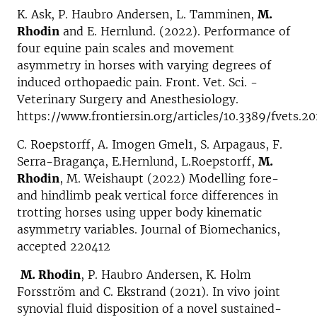
K. Ask, P. Haubro Andersen, L. Tamminen,
M.
Rhodin
and E. Hernlund. (2022). Performance of
four equine pain scales and movement
asymmetry in horses with varying degrees of
induced orthopaedic pain. Front. Vet. Sci. -
Veterinary Surgery and Anesthesiology.
https://www.frontiersin.org/articles/10.3389/fvets.2
C. Roepstorff, A. Imogen Gmel1, S. Arpagaus, F.
Serra-Bragança, E.Hernlund, L.Roepstorff,
M.
Rhodin
, M. Weishaupt (2022) Modelling fore-
and hindlimb peak vertical force differences in
trotting horses using upper body kinematic
asymmetry variables. Journal of Biomechanics,
accepted 220412
M. Rhodin
, P. Haubro Andersen, K. Holm
Forsström and C. Ekstrand (2021). In vivo joint
synovial fluid disposition of a novel sustained-