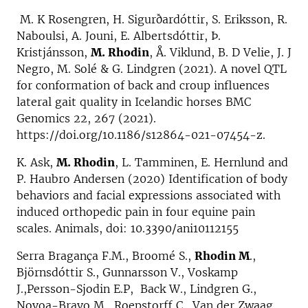
M. K Rosengren, H. Sigurðardóttir, S. Eriksson, R.
Naboulsi, A. Jouni, E. Albertsdóttir, Þ.
Kristjánsson,
M. Rhodin
, Å. Viklund, B. D Velie, J. J
Negro, M. Solé & G. Lindgren (2021). A novel QTL
for conformation of back and croup influences
lateral gait quality in Icelandic horses BMC
Genomics 22, 267 (2021).
https://doi.org/10.1186/s12864-021-07454-z.
K. Ask,
M. Rhodin
, L. Tamminen, E. Hernlund and
P. Haubro Andersen (2020) Identification of body
behaviors and facial expressions associated with
induced orthopedic pain in four equine pain
scales. Animals, doi: 10.3390/ani10112155
Serra Bragança F.M., Broomé S.,
Rhodin M
.,
Björnsdóttir S., Gunnarsson V., Voskamp
J.,Persson-Sjodin E.P, Back W., Lindgren G.,
Novoa-Bravo M., Roepstorff C., Van der Zwaag