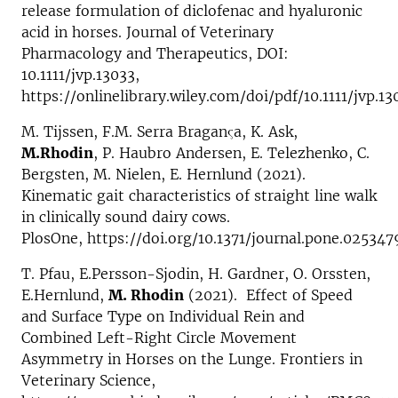
release formulation of diclofenac and hyaluronic
acid in horses. Journal of Veterinary
Pharmacology and Therapeutics, DOI:
10.1111/jvp.13033,
https://onlinelibrary.wiley.com/doi/pdf/10.1111/jvp.13
M. Tijssen, F.M. Serra Braganςa, K. Ask,
M.Rhodin
, P. Haubro Andersen, E. Telezhenko, C.
Bergsten, M. Nielen, E. Hernlund (2021).
Kinematic gait characteristics of straight line walk
in clinically sound dairy cows.
PlosOne, https://doi.org/10.1371/journal.pone.025347
T. Pfau, E.Persson-Sjodin, H. Gardner, O. Orssten,
E.Hernlund,
M. Rhodin
(2021). Effect of Speed
and Surface Type on Individual Rein and
Combined Left-Right Circle Movement
Asymmetry in Horses on the Lunge. Frontiers in
Veterinary Science,