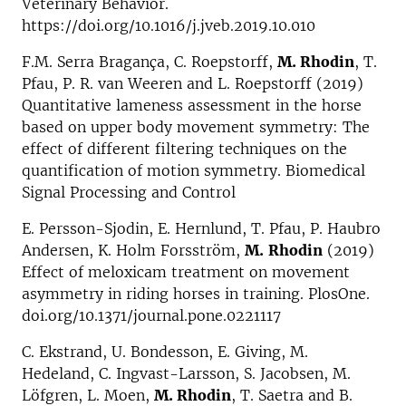
Veterinary Behavior.
https://doi.org/10.1016/j.jveb.2019.10.010
F.M. Serra Bragança, C. Roepstorff,
M. Rhodin
, T.
Pfau, P. R. van Weeren and L. Roepstorff (2019)
Quantitative lameness assessment in the horse
based on upper body movement symmetry: The
effect of different filtering techniques on the
quantification of motion symmetry. Biomedical
Signal Processing and Control
E. Persson-Sjodin, E. Hernlund, T. Pfau, P. Haubro
Andersen, K. Holm Forsström,
M.
Rhodin
(2019)
Effect of meloxicam treatment on movement
asymmetry in riding horses in training. PlosOne.
doi.org/10.1371/journal.pone.0221117
C. Ekstrand, U. Bondesson, E. Giving, M.
Hedeland, C. Ingvast-Larsson, S. Jacobsen, M.
Löfgren, L. Moen,
M. Rhodin
, T. Saetra and B.