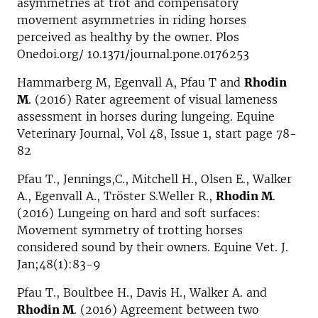
asymmetries at trot and compensatory
movement asymmetries in riding horses
perceived as healthy by the owner. Plos
Onedoi.org/ 10.1371/journal.pone.0176253
Hammarberg M, Egenvall A, Pfau T and
Rhodin
M
. (2016) Rater agreement of visual lameness
assessment in horses during lungeing. Equine
Veterinary Journal, Vol 48, Issue 1, start page 78-
82
Pfau T., Jennings,C., Mitchell H., Olsen E., Walker
A., Egenvall A., Tröster S.Weller R.,
Rhodin M
.
(2016) Lungeing on hard and soft surfaces:
Movement symmetry of trotting horses
considered sound by their owners. Equine Vet. J.
Jan;48(1):83-9
Pfau T., Boultbee H., Davis H., Walker A. and
Rhodin M
. (2016) Agreement between two