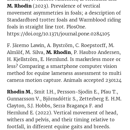
M. Rhodin
(2023). Prevalence of vertical
movement asymmetries in foals; a description of
Standardbred trotter foals and Warmblood riding
foals in straight line trot. PlosOne.
https://doi.org/10.1371/journal.pone.0284105
F. Järemo Lawin, A. Byström, C. Roepstorff, M.
Almlöf, M. Silva,
M. Rhodin
, P. Haubro Andersen,
H. Kjellström, E. Hernlund. Is markerless more or
less? Comparing a smartphone computer vision
method for equine lameness assessment to multi
camera motion capture. Animals accepted 230124
Rhodin M
., Smit I.H., Persson-Sjodin E., Pfau T.,
Gunnarsson V., Björnsdóttir S., Zetterberg E. H.M.
Clayton, S.J. Hobbs, Serra Bragança F. and
Hernlund E. (2022). Vertical movement of head,
withers and pelvis, and their timing relative to
footfall, in different equine gaits and breeds.