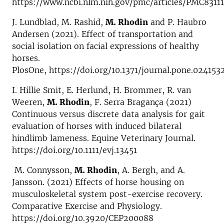
https://www.ncbi.nlm.nih.gov/pmc/articles/PMC83111
J. Lundblad, M. Rashid,
M. Rhodin
and P. Haubro
Andersen (2021). Effect of transportation and
social isolation on facial expressions of healthy
horses.
PlosOne, https://doi.org/10.1371/journal.pone.024153
I. Hillie Smit, E. Herlund, H. Brommer, R. van
Weeren,
M. Rhodin
, F. Serra Bragança (2021)
Continuous versus discrete data analysis for gait
evaluation of horses with induced bilateral
hindlimb lameness. Equine Veterinary Journal.
https://doi.org/10.1111/evj.13451
M. Connysson,
M. Rhodin
, A. Bergh, and A.
Jansson. (2021) Effects of horse housing on
musculoskeletal system post-exercise recovery.
Comparative Exercise and Physiology.
https://doi.org/10.3920/CEP200088