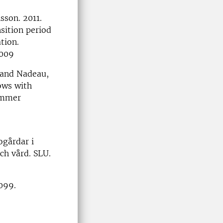
nsson. 2011.
sition period
tion.
.009
. and Nadeau,
ows with
summer
ogårdar i
ch vård. SLU.
0099.