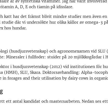
slare är av syntetiska vitaminer. Jag har varit involverad
vitamin A, D, E och tiamin på idisslare.
 katt har det främst blivit mindre studier men även en
 studie där vi undersökte hur olika källor av omega-3 p
x hos hundar.
iologi (husdjursvetenskap) och agronomexamen vid SLU 
: Mineraler i fullfoder: stuider på 20 mjölkkogårdar i H
tor i husdjursvetenskap (2012) vid institutionen för h
lsa (HMH), SLU, Skara. Doktorsavhandling: Alpha-tocoph
 in forages and their utilisation by dairy cows in organi
ng
ett ett antal kandidat och mastersarbeten. Nedan ses ett