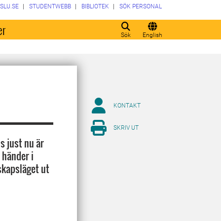
SLU.SE
STUDENTWEBB
BIBLIOTEK
SÖK PERSONAL
er
Sök
English
KONTAKT
SKRIV UT
s just nu är
 händer i
skapsläget ut