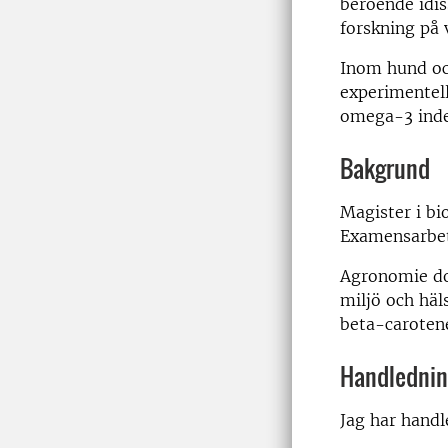
beroende idis
forskning på 
Inom hund och
experimentell
omega-3 inde
Bakgrund
Magister i b
Examensarbete
Agronomie dok
miljö och hä
beta-carotene
Handledni
Jag har handl