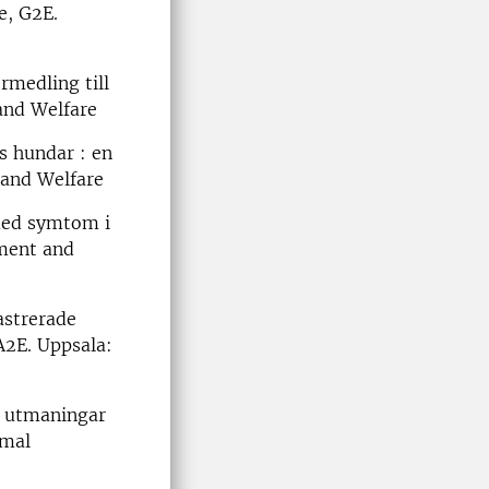
e, G2E.
rmedling till
 and Welfare
s hundar : en
 and Welfare
 med symtom i
nment and
astrerade
A2E. Uppsala:
: utmaningar
imal