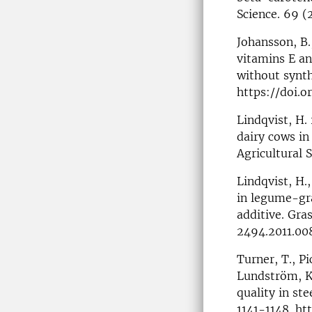
Science. 69 (
Johansson, B.,
vitamins E an
without synth
https://doi.o
Lindqvist, H.
dairy cows in
Agricultural 
Lindqvist, H.
in legume-gra
additive. Gra
2494.2011.00
Turner, T., Pi
Lundström, K
quality in st
1141-1148. ht