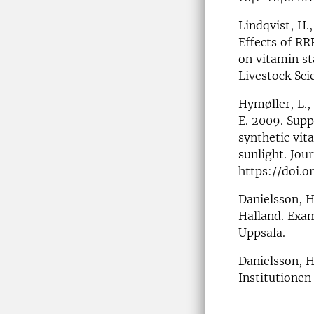
Lindqvist, H.,
Effects of RR
on vitamin st
Livestock Scie
Hymøller, L., 
E. 2009. Supp
synthetic vit
sunlight. Jou
https://doi.
Danielsson, H
Halland. Exam
Uppsala.
Danielsson, H
Institutionen