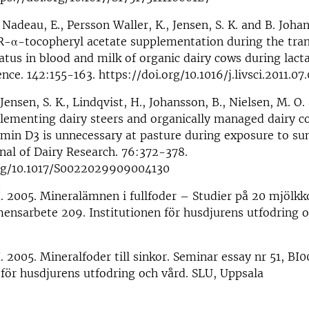
 Nadeau, E., Persson Waller, K., Jensen, S. K. and B. Joha
R-α-tocopheryl acetate supplementation during the tran
atus in blood and milk of organic dairy cows during lacta
nce. 142:155-163. https://doi.org/10.1016/j.livsci.2011.07
Jensen, S. K., Lindqvist, H., Johansson, B., Nielsen, M. O
lementing dairy steers and organically managed dairy c
amin D3 is unnecessary at pasture during exposure to 
rnal of Dairy Research. 76:372-378.
org/10.1017/S0022029909004130
. 2005. Mineralämnen i fullfoder – Studier på 20 mjölkk
ensarbete 209. Institutionen för husdjurens utfodring o
. 2005. Mineralfoder till sinkor. Seminar essay nr 51, BI
 för husdjurens utfodring och vård. SLU, Uppsala