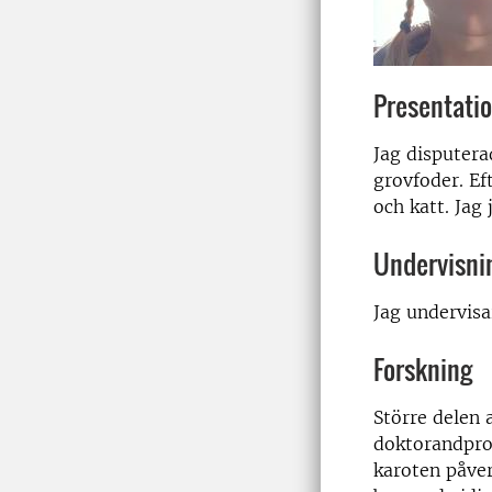
Presentati
Jag disputera
grovfoder. Ef
och katt. Jag
Undervisni
Jag undervisa
Forskning
Större delen a
doktorandpro
karoten påver