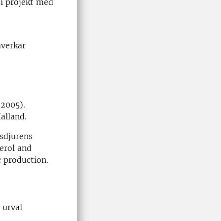
 i projekt med
åverkar
(2005).
alland.
usdjurens
erol and
c production.
 urval