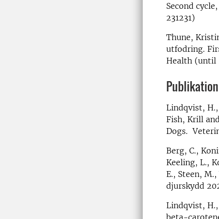
Second cycle,
231231)
Thune, Kristi
utfodring. Fi
Health (until
Publikatione
Lindqvist, H.
Fish, Krill a
Dogs. Veterin
Berg, C., Koni
Keeling, L., K
E., Steen, M.
djurskydd 20
Lindqvist, H.
beta-carotene