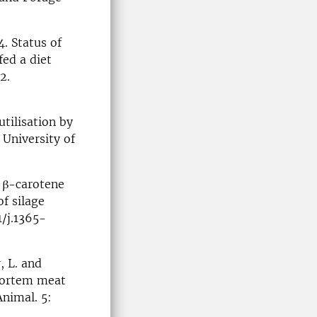
4. Status of
fed a diet
92.
tilisation by
 University of
d β-carotene
f silage
1/j.1365-
, L. and
-mortem meat
Animal. 5: