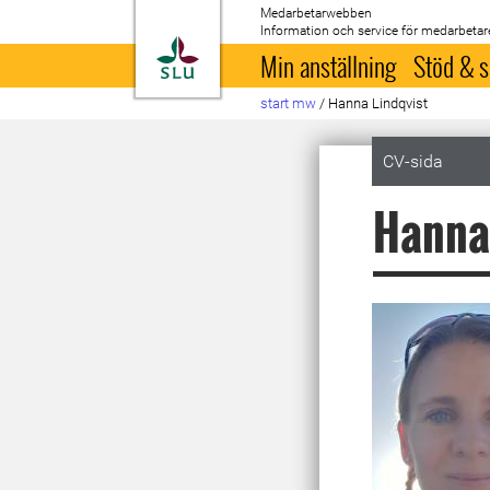
Medarbetarwebben
Information och service för medarbetar
Till startsida
Min anställning
Stöd & s
start mw
/
Hanna Lindqvist
CV-sida
Hanna 