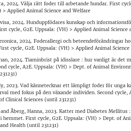
a, 2024. Välja rätt foder till arbetande hundar. First cycl
) > Applied Animal Science and Welfare
ovisa, 2024. Hunduppfödares kunskap och informationsfö
irst cycle, G2E. Uppsala: (VH) > Applied Animal Science
eronica, 2024. Foderallergi och beteendeförändringar ho
First cycle, G2E. Uppsala: (VH) > Applied Animal Science
han, 2024. Tiaminbrist på idisslare : hur vanligt är det
ond cycle, A2E. Uppsala: (VH) > Dept. of Animal Enviro
 231231)
ly, 2023. Vad kännetecknar ett lämpligt foder för unga k
erval med fokus på den växande individen. Second cycle, 
f Clinical Sciences (until 231231)
 and Åberg, Hanna, 2023. Katter med Diabetes Mellitus 
 i hemmet. First cycle, G2E. Uppsala: (VH) > Dept. of An
and Health (until 231231)