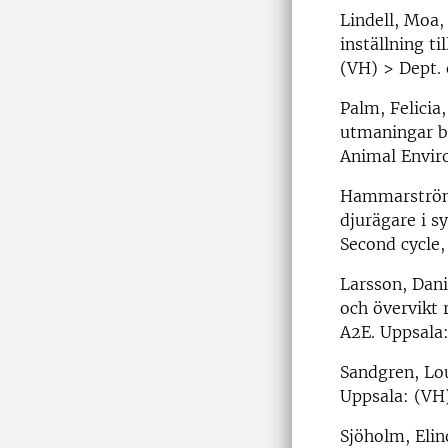
Lindell, Moa,
inställning ti
(VH) > Dept. o
Palm, Felicia
utmaningar bl
Animal Envir
Hammarström,
djurägare i sy
Second cycle,
Larsson, Dani
och övervikt 
A2E. Uppsala:
Sandgren, Lou
Uppsala: (VH)
Sjöholm, Elin