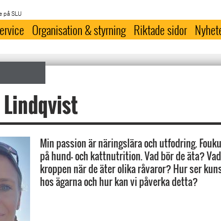
e på SLU
ervice
Organisation & styrning
Riktade sidor
Nyhet
Lindqvist
Min passion är näringslära och utfodring. Fouku
på hund- och kattnutrition. Vad bör de äta? Vad
kroppen när de äter olika råvaror? Hur ser kun
hos ägarna och hur kan vi påverka detta?