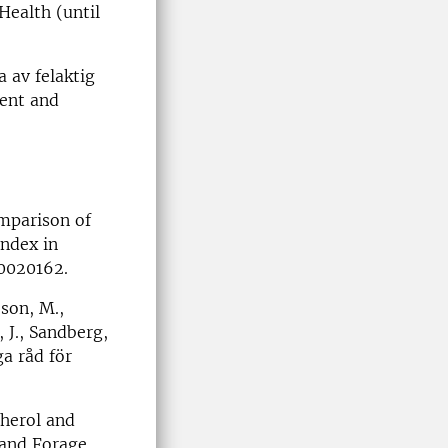
Health (until
 av felaktig
ment and
omparison of
Index in
10020162.
bson, M.,
, J., Sandberg,
ga råd för
pherol and
 and Forage