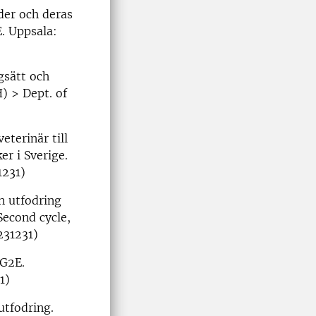
der och deras
E. Uppsala:
gsätt och
) > Dept. of
terinär till
er i Sverige.
1231)
n utfodring
Second cycle,
231231)
 G2E.
1)
utfodring.