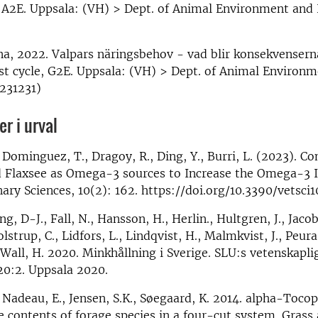
 A2E. Uppsala: (VH) > Dept. of Animal Environment and 
na, 2022. Valpars näringsbehov - vad blir konsekvenserna
rst cycle, G2E. Uppsala: (VH) > Dept. of Animal Environ
 231231)
r i urval
, Dominguez, T., Dragoy, R., Ding, Y., Burri, L. (2023). C
nd Flaxsee as Omega-3 sources to Increase the Omega-3 
ary Sciences, 10(2): 162. https://doi.org/10.3390/vetsci
ng, D-J., Fall, N., Hansson, H., Herlin., Hultgren, J., Jaco
olstrup, C., Lidfors, L., Lindqvist, H., Malmkvist, J., Peura
, Wall, H. 2020. Minkhållning i Sverige. SLU:s vetenskapli
20:2. Uppsala 2020.
, Nadeau, E., Jensen, S.K., Søegaard, K. 2014. alpha-Toco
 contents of forage species in a four-cut system. Grass