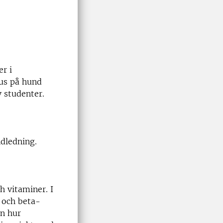
er i
kus på hund
 studenter.
ndledning.
h vitaminer. I
 och beta-
en hur