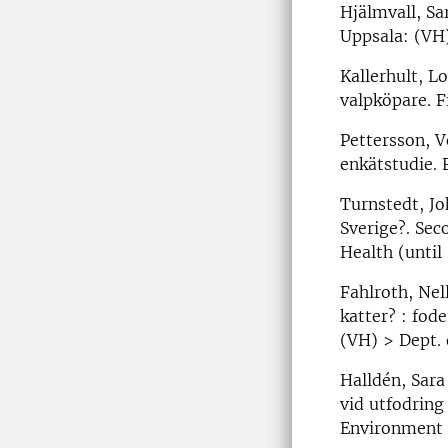
Hjälmvall, Sar
Uppsala: (VH
Kallerhult, L
valpköpare. F
Pettersson, V
enkätstudie. 
Turnstedt, Jo
Sverige?. Sec
Health (until
Fahlroth, Nel
katter? : fod
(VH) > Dept. o
Halldén, Sara
vid utfodring
Environment 