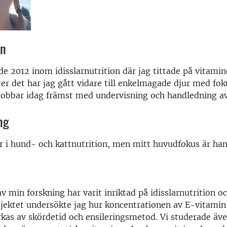
on
de 2012 inom idisslarnutrition där jag tittade på vitamin
ter det har jag gått vidare till enkelmagade djur med fo
 jobbar idag främst med undervisning och handledning av
ng
r i hund- och kattnutrition, men mitt huvudfokus är ha
v min forskning har varit inriktad på idisslarnutrition oc
jektet undersökte jag hur koncentrationen av E-vitamin
kas av skördetid och ensileringsmetod. Vi studerade äv