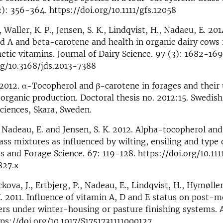
2): 356-364. https://doi.org/10.1111/gfs.12058
 Waller, K. P., Jensen, S. K., Lindqvist, H., Nadaeu, E. 201
d A and beta-carotene and health in organic dairy cows 
etic vitamins. Journal of Dairy Science. 97 (3): 1682-16
rg/10.3168/jds.2013-7388
 2012. α-Tocopherol and β-carotene in forages and their u
 organic production. Doctoral thesis no. 2012:15. Swedish
Sciences, Skara, Sweden.
, Nadeau, E. and Jensen, S. K. 2012. Alpha-tocopherol an
ss mixtures as influenced by wilting, ensiling and type o
ss and Forage Science. 67: 119-128. https://doi.org/10.111
827.x
ckova, J., Ertbjerg, P., Nadeau, E., Lindqvist, H., Hymøller
. 2011. Influence of vitamin A, D and E status on post
eers under winter-housing or pasture finishing systems. 
tps://doi.org/10.1017/S1751731111000127