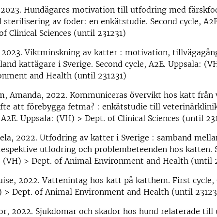
 2023. Hundägares motivation till utfodring med färskfo
ll sterilisering av foder: en enkätstudie. Second cycle, A2
f Clinical Sciences (until 231231)
, 2023. Viktminskning av katter : motivation, tillvägagån
and kattägare i Sverige. Second cycle, A2E. Uppsala: (VH
onment and Health (until 231231)
 Amanda, 2022. Kommuniceras övervikt hos katt från ve
fte att förebygga fetma? : enkätstudie till veterinärklinik
 A2E. Uppsala: (VH) > Dept. of Clinical Sciences (until 23
ela, 2022. Utfodring av katter i Sverige : samband mella
respektive utfodring och problembeteenden hos katten. 
 (VH) > Dept. of Animal Environment and Health (until 
ise, 2022. Vattenintag hos katt på katthem. First cycle,
 > Dept. of Animal Environment and Health (until 23123
or, 2022. Sjukdomar och skador hos hund relaterade till 