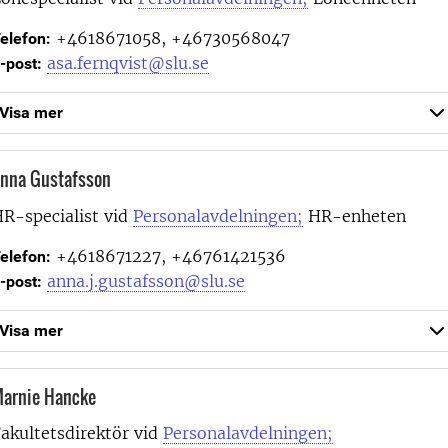
+4618671058, +46730568047
elefon:
asa.fernqvist@slu.se
-post:
Visa mer
nna Gustafsson
R-specialist vid
Personalavdelningen;
HR-enheten
+4618671227, +46761421536
elefon:
anna.j.gustafsson@slu.se
-post:
Visa mer
arnie Hancke
akultetsdirektör vid
Personalavdelningen;