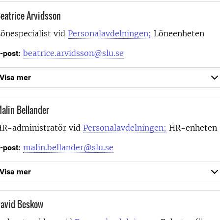
eatrice Arvidsson
önespecialist vid
Personalavdelningen;
Löneenheten
beatrice.arvidsson@slu.se
-post:
Visa mer
alin Bellander
R-administratör vid
Personalavdelningen;
HR-enheten
malin.bellander@slu.se
-post:
Visa mer
avid Beskow