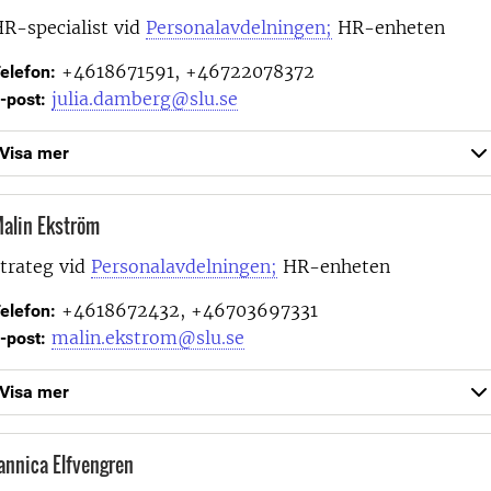
R-specialist vid
Personalavdelningen;
HR-enheten
+4618671591, +46722078372
elefon:
julia.damberg@slu.se
-post:
Visa mer
alin Ekström
trateg vid
Personalavdelningen;
HR-enheten
+4618672432, +46703697331
elefon:
malin.ekstrom@slu.se
-post:
Visa mer
annica Elfvengren