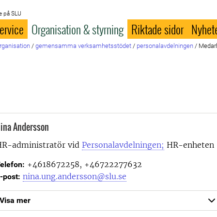
e på SLU
ervice
Organisation & styrning
Riktade sidor
Nyhet
rganisation
/
gemensamma verksamhetsstödet
/
personalavdelningen
/
Medarb
ina Andersson
R-administratör vid
Personalavdelningen;
HR-enheten
+4618672258, +46722277632
elefon:
nina.ung.andersson@slu.se
-post:
Visa mer