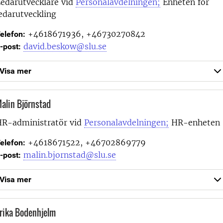
edarutvecklare vid
Personalavdelningen;
Enheten för
edarutveckling
+4618671936, +46730270842
elefon:
david.beskow@slu.se
-post:
Visa mer
alin Björnstad
R-administratör vid
Personalavdelningen;
HR-enheten
+4618671522, +46702869779
elefon:
malin.bjornstad@slu.se
-post:
Visa mer
rika Bodenhjelm