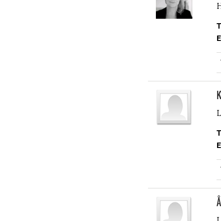
H
T
E
K
L
T
E
Å
L