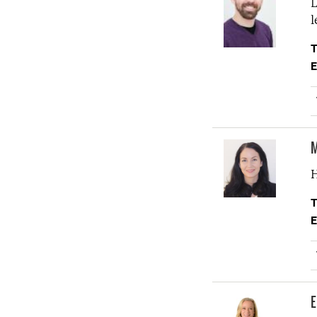
L
l
T
E
M
H
T
E
E