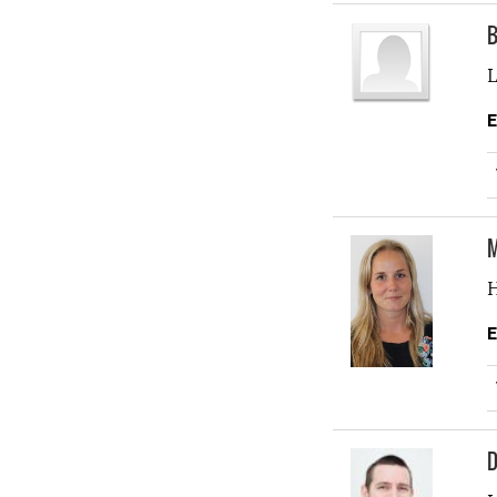
B
L
E
M
H
E
D