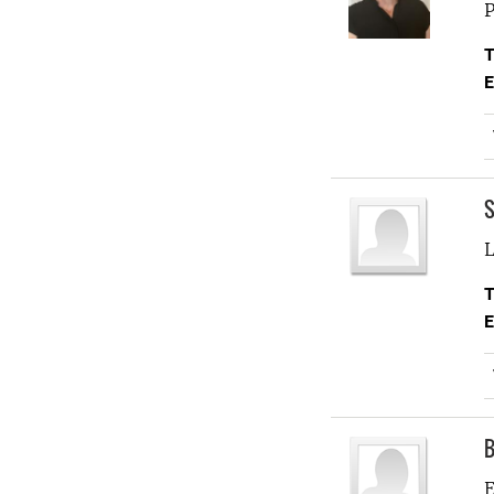
P
T
E
S
L
T
E
B
E