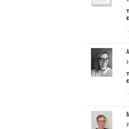
T
E
A
H
T
E
M
F