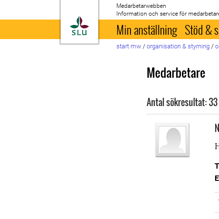
Medarbetarwebben
Information och service för medarbetar
Till startsida
Min anställning
Stöd & s
start mw
/
organisation & styrning
/
o
Medarbetare
Antal sökresultat: 33
N
H
T
E