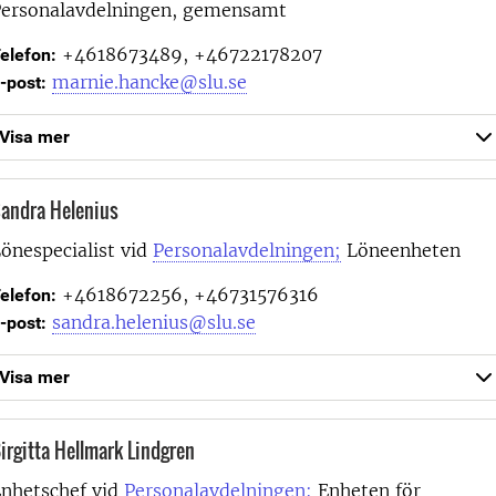
ersonalavdelningen, gemensamt
+4618673489, +46722178207
elefon:
marnie.hancke@slu.se
-post:
Visa mer
andra Helenius
önespecialist vid
Personalavdelningen;
Löneenheten
+4618672256, +46731576316
elefon:
sandra.helenius@slu.se
-post:
Visa mer
irgitta Hellmark Lindgren
nhetschef vid
Personalavdelningen;
Enheten för