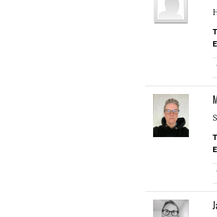
H
T
E
M
S
T
E
J