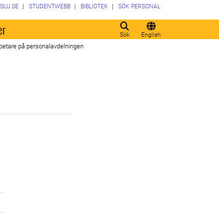
SLU.SE
STUDENTWEBB
BIBLIOTEK
SÖK PERSONAL
er
Sök
English
etare på personalavdelningen