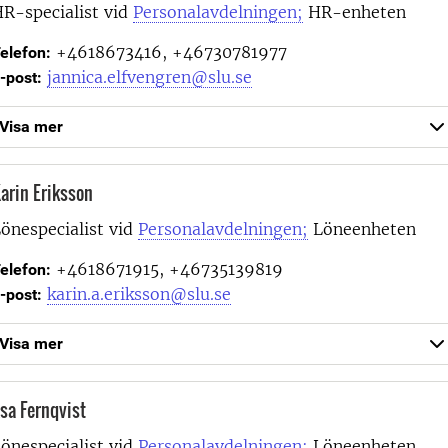
R-specialist vid
Personalavdelningen;
HR-enheten
+4618673416, +46730781977
elefon:
jannica.elfvengren@slu.se
-post:
Visa mer
arin Eriksson
önespecialist vid
Personalavdelningen;
Löneenheten
+4618671915, +46735139819
elefon:
karin.a.eriksson@slu.se
-post:
Visa mer
sa Fernqvist
önespecialist vid
Personalavdelningen;
Löneenheten