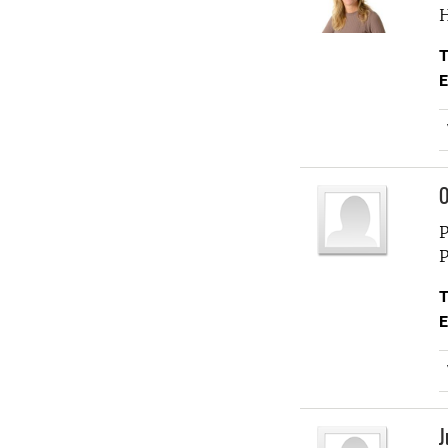
H
T
E
O
P
P
T
E
J