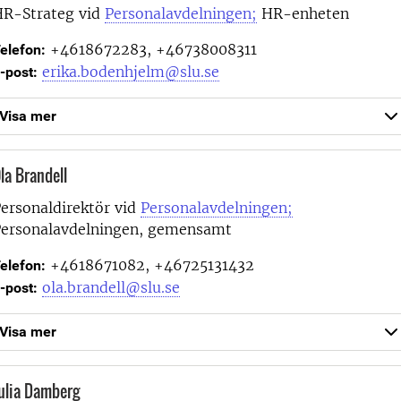
R-Strateg vid
Personalavdelningen;
HR-enheten
+4618672283, +46738008311
elefon:
erika.bodenhjelm@slu.se
-post:
Visa mer
la Brandell
ersonaldirektör vid
Personalavdelningen;
ersonalavdelningen, gemensamt
+4618671082, +46725131432
elefon:
ola.brandell@slu.se
-post:
Visa mer
ulia Damberg