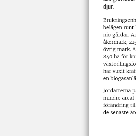
djur.
Brukningsenh
belägen runt 
nio gårdar. A
åkermark, 21
övrig mark. A
840 ha för ko
växtodlingsf
har vuxit kra
en biogasanl
Jordarterna p
mindre areal
förändring ti
de senaste år