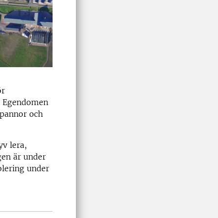
ör
k. Egendomen
epannor och
v lera,
gen är under
ablering under