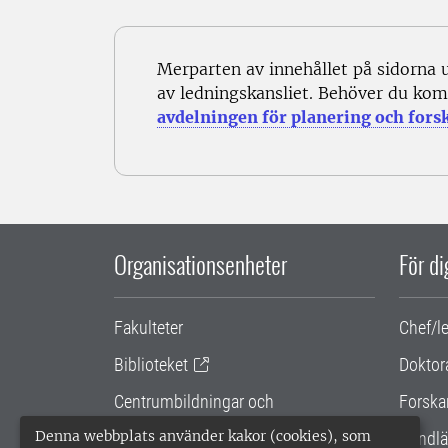
Merparten av innehållet på sidorna 
av ledningskansliet. Behöver du kom
avdelningen för planering och fors
Organisationsenheter
För d
Fakulteter
Chef/l
Biblioteket
Doktor
Centrumbildningar och
Forska
samarbetsprojekt
Denna webbplats använder kakor (cookies), som
Handlä