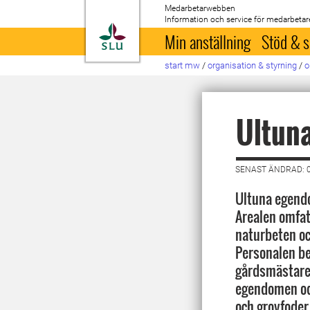
Medarbetarwebben
Information och service för medarbetar
Till startsida
Min anställning
Stöd & s
start mw
/
organisation & styrning
/
o
Ultun
SENAST ÄNDRAD: 0
Ultuna egendo
Arealen omfat
naturbeten oc
Personalen be
gårdsmästare
egendomen od
och grovfoder