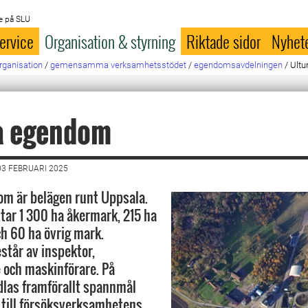
e på SLU
ervice
Organisation & styrning
Riktade sidor
Nyhet
rganisation
/
gemensamma verksamhetsstödet
/
egendomsavdelningen
/
Ult
a egendom
3 FEBRUARI 2025
m är belägen runt Uppsala.
tar 1 300 ha åkermark, 215 ha
h 60 ha övrig mark.
står av inspektor,
 och maskinförare. På
las framförallt spannmål
 till försöksverksamhetens