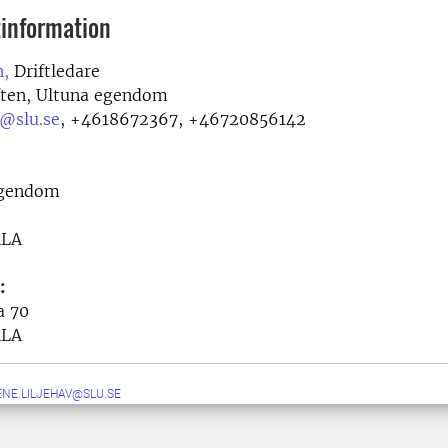
information
n,
Driftledare
ften, Ultuna egendom
n@slu.se
,
+4618672367, +46720856142
egendom
ALA
:
a 70
ALA
ENE.LILJEHAV@SLU.SE