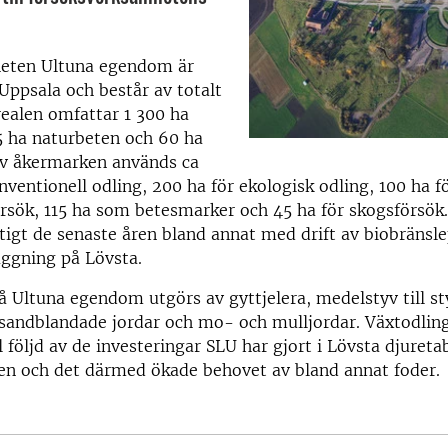
eten Ultuna egendom är
Uppsala och består av totalt
realen omfattar 1 300 ha
5 ha naturbeten och 60 ha
v åker­marken används ca
nventionell odling, 200 ha för ekologisk odling, 100 ha f
örsök, 115 ha som betesmarker och 45 ha för skogsförsö
ftigt de senaste åren bland annat med drift av biobränsl
äggning på Lövsta.
å Ultuna egendom utgörs av gyttjelera, medelstyv till sty
 sandblandade jordar och mo- och mulljordar. Växtodlin
ll följd av de investeringar SLU har gjort i Lövsta djuret
en och det därmed ökade behovet av bland annat foder.