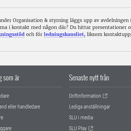
under Organisation & styrning läggs upp av avdelningen 
ma i kontakt med någon där? Du hittar presentationer oc
kningsstöd
och för
ledningskansliet,
liksom kontaktuppg
ig som är
Senaste nytt från
edare
Driftinformation
and eller handledare
Lediga anställningar
re
SLU i media
ggare
SLU Play