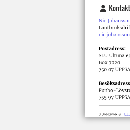
Kontakt
Nic Johansso
Lantbruksdri
nic.johansso
Postadress:
SLU Ultuna 
Box 7020
750 07 UPPS
Besöksadress
Funbo-Lövst
755 97 UPPS
SIDANSVARIG:
HEL