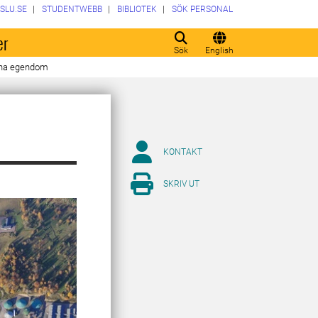
SLU.SE
STUDENTWEBB
BIBLIOTEK
SÖK PERSONAL
er
Sök
English
una egendom
KONTAKT
SKRIV UT