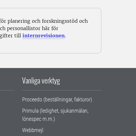
för planering och forskningsstöd och
h personallistor här för
ifter till
internrevisionen
.
Vanliga verktyg
Proceedo (beställningar, fakturor)
Primula (ledighet, sjukanmälan,
lönespec m.m.)
Webbmejl