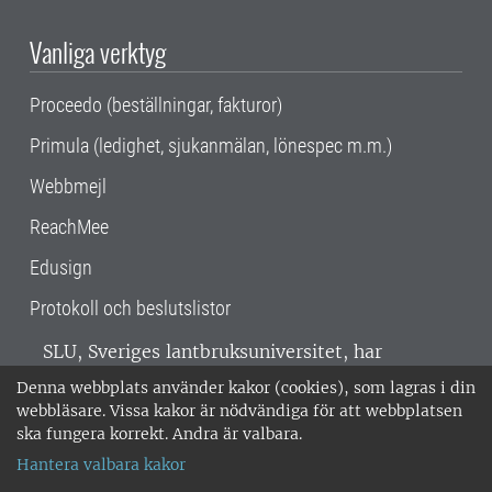
Vanliga verktyg
Proceedo (beställningar, fakturor)
Primula (ledighet, sjukanmälan, lönespec m.m.)
Webbmejl
ReachMee
Edusign
Protokoll och beslutslistor
SLU, Sveriges lantbruksuniversitet, har
verksamhet över hela Sverige. Huvudorter är
Denna webbplats använder kakor (cookies), som lagras i din
Alnarp, Uppsala och Umeå.
SLU är
webbläsare. Vissa kakor är nödvändiga för att webbplatsen
miljöcertifierat enligt ISO 14001. •
Telefon:
ska fungera korrekt. Andra är valbara.
018-67 10 00 • Org nr: 202100-2817 •
Om
Hantera valbara kakor
medarbetarwebben
•
SLU:s fakturaadress
•