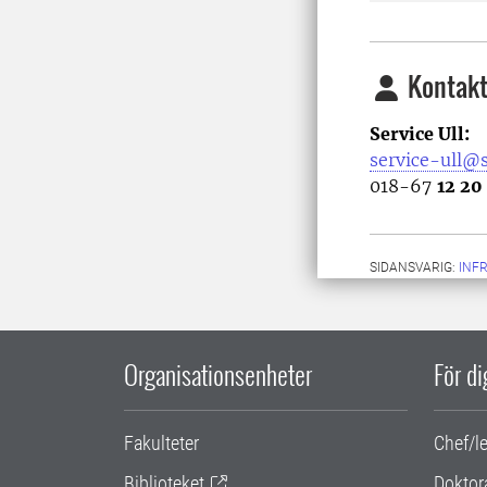
Kontakt
Service Ull:
service-ull@s
018-67
12 20
SIDANSVARIG:
INF
Organisationsenheter
För d
Fakulteter
Chef/l
Biblioteket
Doktor