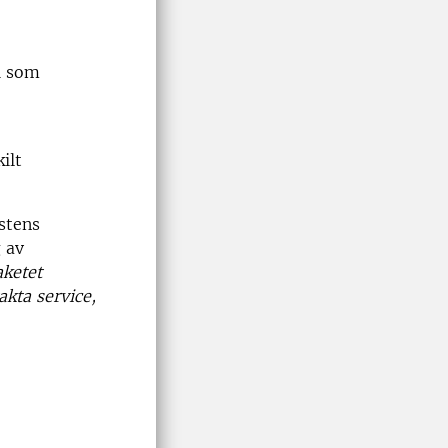
Ni som
ilt
stens
 av
aketet
kta service,