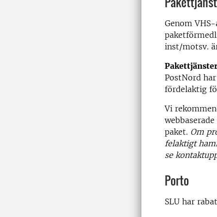
Pakettjänst
Genom VHS-av
paketförmedli
inst/motsv. 
Pakettjänster
PostNord har f
fördelaktig f
Vi rekommend
webbaserade s
paket.
Om pro
felaktigt ham
se kontaktupp
Porto
SLU har raba