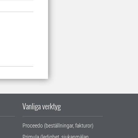
Vanliga verktyg
Proceedo (beställningar, fakturor)
Primula (ledighet, sjukanmälan,