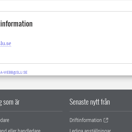
information
lu.se
RA-WEBB@SLU.SE
ig som är
Senaste nytt från
edare
Driftinformation
and eller handledare
Lediga anställningar