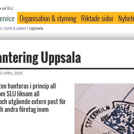
e på SLU
ervice
Organisation & styrning
Riktade sidor
Nyhet
e
/
post & paket
/
Uppsala
antering Uppsala
2 APRIL 2025
en hanteras i princip all
om SLU liksom all
ch utgående extern post för
h andra företag inom