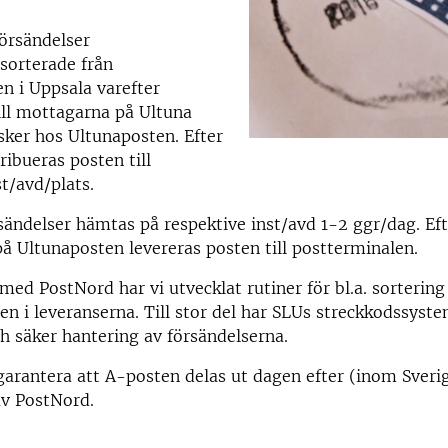
försändelser
orterade från
n i Uppsala varefter
ill mottagarna på Ultuna
ker hos Ultunaposten. Efter
ribueras posten till
st/avd/plats.
ändelser hämtas på respektive inst/avd 1-2 ggr/dag. Eft
på Ultunaposten levereras posten till postterminalen.
ed PostNord har vi utvecklat rutiner för bl.a. sortering v
en i leveranserna. Till stor del har SLUs streckkodssystem
ch säker hantering av försändelserna.
garantera att A-posten delas ut dagen efter (inom Sveri
av PostNord.