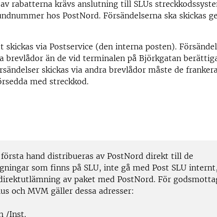
l av rabatterna krävs anslutning till SLUs streckkodssys
kundnummer hos PostNord. Försändelserna ska skickas 
 skickas via Postservice (den interna posten). Försände
a brevlådor än de vid terminalen på Björkgatan berättigar
rsändelser skickas via andra brevlådor måste de frankeras
försedda med streckkod.
 första hand distribueras av PostNord direkt till de
ningar som finns på SLU, inte gå med Post SLU internt,
direktutlämning av paket med PostNord. För godsmotta
hus och MVM gäller dessa adresser:
 /Inst.