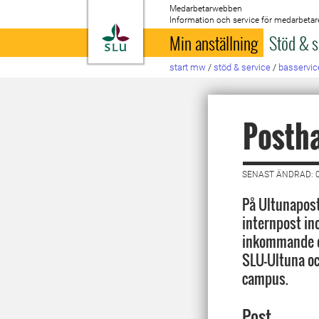
Medarbetarwebben
Information och service för medarbetar
Till startsida
Min anställning
Stöd & s
start mw
/
stöd & service
/
basservic
Posth
SENAST ÄNDRAD: 0
På Ultunapost
internpost in
inkommande o
SLU-Ultuna oc
campus.
Post