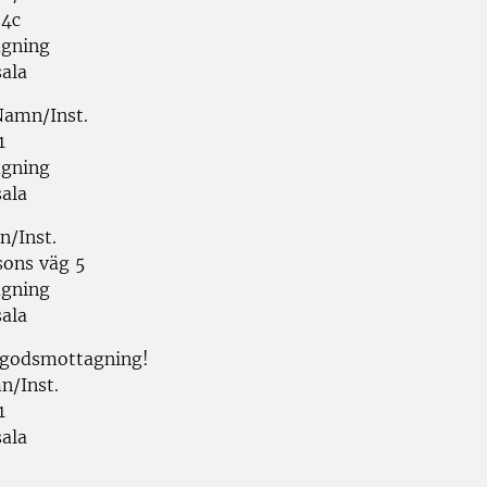
 4c
gning
ala
amn/Inst.
1
gning
ala
/Inst.
sons väg 5
gning
1 Uppsala
 godsmottagning!
n/Inst.
1
ala