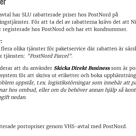
er
tal har SLU rabatterade priser hos PostNord på
ngstjänster. För att ta del av rabatterna krävs det att 
är registerade hos PostNord och har ett kundnummer.
:
lera olika tjänster för paketservice där rabatten är särsk
ör tjänsten:
"PostNord Parcel"
.
erar att du använder
Skicka Direkt Business
som är po
ystem för att skriva ut etiketter och boka upphämtning
blem uppstår, t.ex. logistikstörningar som innebär att p
nar hos ombud, eller om du behöver annan hjälp så konta
gift nedan.
tterade portopriser genom VHS-avtal med PostNord.