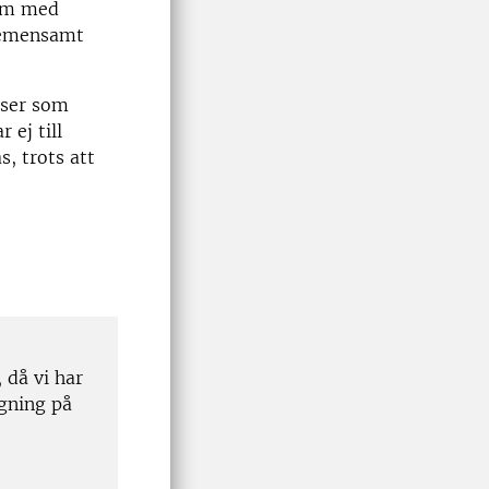
tem med
gemensamt
lser som
 ej till
, trots att
 då vi har
gning på