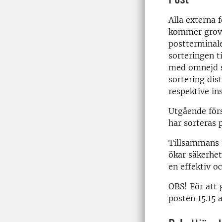
Alla externa 
kommer grovs
postterminale
sorteringen t
med omnejd s
sortering dist
respektive in
Utgående förs
har sorteras 
Tillsammans m
ökar säkerhet
en effektiv o
OBS! För att 
posten 15.15 