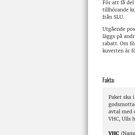
För att få de
tillhörande 
från SLU.
Utgående post
läggs på andr
rabatt. Om fö
kuverten är 
Fakta:
Paket ska i
godsmottag
avtal med 
VHC, Ulls 
VHC
/Namn