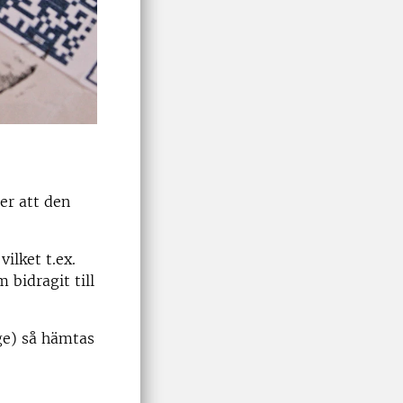
er att den
ilket t.ex.
 bidragit till
ge) så hämtas