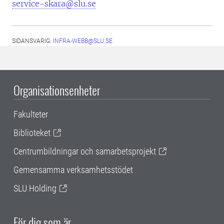
service-skara@slu.se
SIDANSVARIG:
INFRA-WEBB@SLU.SE
Organisationsenheter
Fakulteter
Biblioteket
Centrumbildningar och samarbetsprojekt
Gemensamma verksamhetsstödet
SLU Holding
För dig som är