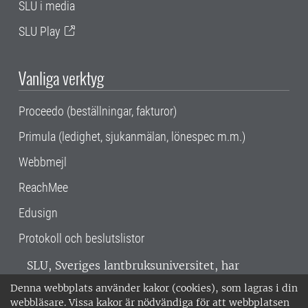
SLU i media
SLU Play
Vanliga verktyg
Proceedo (beställningar, fakturor)
Primula (ledighet, sjukanmälan, lönespec m.m.)
Webbmejl
ReachMee
Edusign
Protokoll och beslutslistor
SLU, Sveriges lantbruksuniversitet, har
verksamhet över hela Sverige. Huvudorter är
Denna webbplats använder kakor (cookies), som lagras i din
Alnarp, Uppsala och Umeå.
SLU är
webbläsare. Vissa kakor är nödvändiga för att webbplatsen