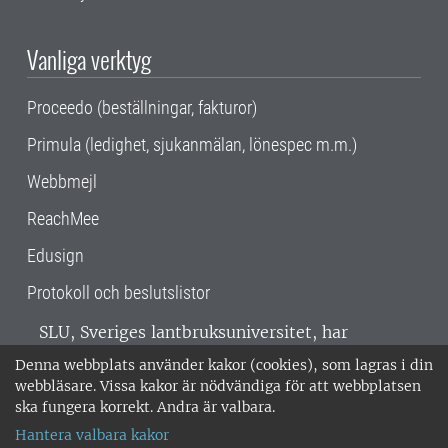
Vanliga verktyg
Proceedo (beställningar, fakturor)
Primula (ledighet, sjukanmälan, lönespec m.m.)
Webbmejl
ReachMee
Edusign
Protokoll och beslutslistor
SLU, Sveriges lantbruksuniversitet, har
verksamhet över hela Sverige. Huvudorter är
Denna webbplats använder kakor (cookies), som lagras i din
Alnarp, Uppsala och Umeå.
SLU är
webbläsare. Vissa kakor är nödvändiga för att webbplatsen
miljöcertifierat enligt ISO 14001. •
Telefon:
ska fungera korrekt. Andra är valbara.
018-67 10 00 • Org nr: 202100-2817 •
Om
Hantera valbara kakor