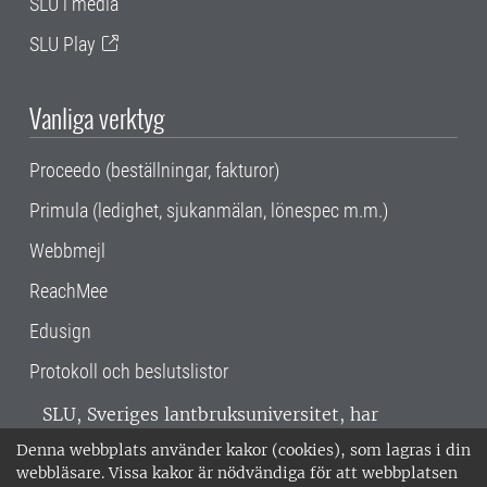
SLU i media
SLU Play
Vanliga verktyg
Proceedo (beställningar, fakturor)
Primula (ledighet, sjukanmälan, lönespec m.m.)
Webbmejl
ReachMee
Edusign
Protokoll och beslutslistor
SLU, Sveriges lantbruksuniversitet, har
verksamhet över hela Sverige. Huvudorter är
Denna webbplats använder kakor (cookies), som lagras i din
Alnarp, Uppsala och Umeå.
SLU är
webbläsare. Vissa kakor är nödvändiga för att webbplatsen