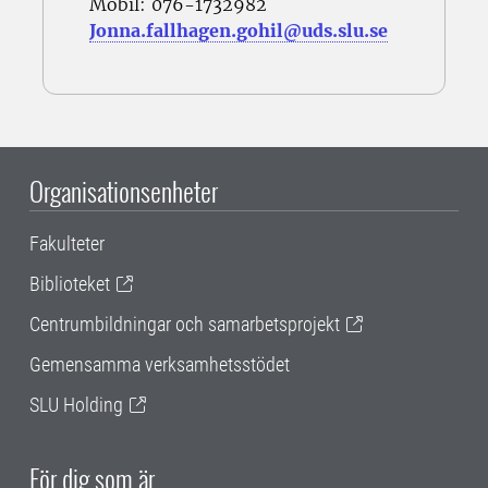
Mobil: 076-1732982
Jonna.fallhagen.gohil@uds.slu.se
Organisationsenheter
Fakulteter
Biblioteket
Centrumbildningar och samarbetsprojekt
Gemensamma verksamhetsstödet
SLU Holding
För dig som är