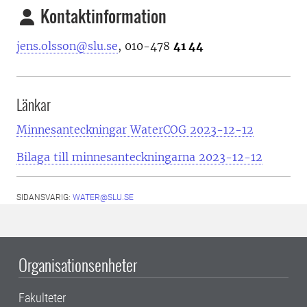
Kontaktinformation
jens.olsson@slu.se
, 010-478
41 44
Länkar
Minnesanteckningar WaterCOG 2023-12-12
Bilaga till minnesanteckningarna 2023-12-12
SIDANSVARIG:
WATER@SLU.SE
Organisationsenheter
Fakulteter