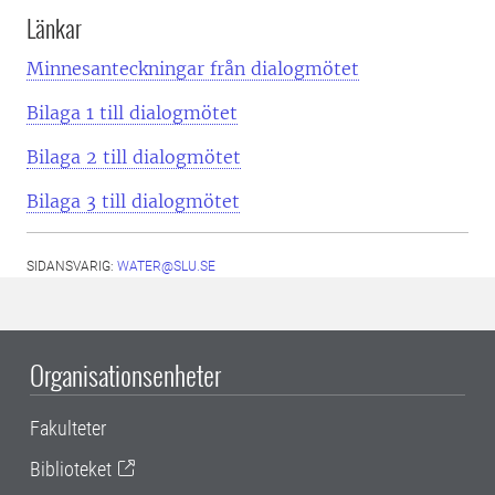
Länkar
Minnesanteckningar från dialogmötet
Bilaga 1 till dialogmötet
Bilaga 2 till dialogmötet
Bilaga 3 till dialogmötet
SIDANSVARIG:
WATER@SLU.SE
Organisationsenheter
Fakulteter
Biblioteket