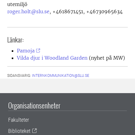
utemiljö
roger.holt@slu.se
,
+4618671451, +46730965634
Länkar:
Pamoja
Vilda djur i Woodland Garden
(nyhet på MW)
SIDANSVARIG:
INTERNKOMMUNIKATION@SLU.SE
Organisationsenheter
Fakulteter
Biblioteket