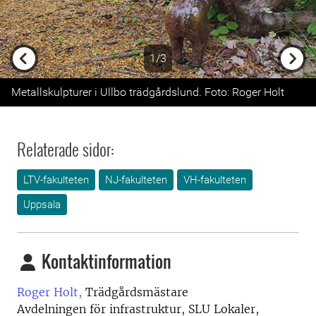
1/3
Previous
Next
Metallskulpturer i Ullbo trädgårdslund. Foto: Roger Holt
Relaterade sidor:
LTV-fakulteten
NJ-fakulteten
VH-fakulteten
Uppsala
Kontaktinformation
Roger Holt,
Trädgårdsmästare
Avdelningen för infrastruktur, SLU Lokaler,