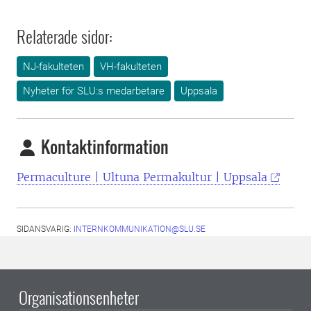
Relaterade sidor:
NJ-fakulteten
VH-fakulteten
Nyheter för SLU:s medarbetare
Uppsala
Kontaktinformation
Permaculture | Ultuna Permakultur | Uppsala
SIDANSVARIG:
INTERNKOMMUNIKATION@SLU.SE
Organisationsenheter