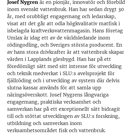
Josef Nygren
är en pionjär, innovatör och förebild
inom svenskt vattenbruk. Han har sedan drygt 30
år, med orubbligt engagemang och ledarskap,
visat att det går att odla högkvalitativ matfisk i
isbelagda kraftverksvattenmagasin. Hans företag
Umlax är idag ett av de världsledande inom
rödingodling, och Sveriges största producent. En
av hans stora drivkrafter är att vattenbruk skapar
värden i Lapplands glesbygd. Han har på ett
föredömligt sätt med sitt intresse för utveckling
och teknik medverkat i SLU:s avelsprojekt för
fjällröding och i utveckling av system där delvis
slutna kassar används för att samla upp
näringsöverskott. Josef Nygrens långvariga
engagemang, praktiska verksamhet och
samverkan har på ett exceptionellt sätt bidragit
till och stöttat utvecklingen av SLU:s forskning,
utbildning och samverkan inom
verksamhetsområdet fisk och vattenbruk.