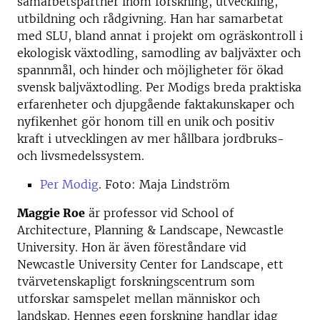
samarbetspartner inom forskning, utveckling,
utbildning och rådgivning. Han har samarbetat
med SLU, bland annat i projekt om ogräskontroll i
ekologisk växtodling, samodling av baljväxter och
spannmål, och hinder och möjligheter för ökad
svensk baljväxtodling. Per Modigs breda praktiska
erfarenheter och djupgående faktakunskaper och
nyfikenhet gör honom till en unik och positiv
kraft i utvecklingen av mer hållbara jordbruks-
och livsmedelssystem.
Per Modig
. Foto: Maja Lindström
Maggie Roe
är professor vid School of
Architecture, Planning & Landscape, Newcastle
University. Hon är även föreståndare vid
Newcastle University Center for Landscape, ett
tvärvetenskapligt forskningscentrum som
utforskar samspelet mellan människor och
landskap. Hennes egen forskning handlar idag