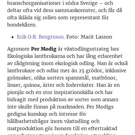
branschorganisationer i södra Sverige – och
deltar ofta vid dess sammankomster, och får då
ofta ikläda sig rollen som representant för
bondekåren.
Erik O.R. Bengtsson.
Foto: Marit Lasson
Agronom
Per Modig
är växtodlingsstrateg hos
Ekologiska lantbrukarna och har lång erfarenhet
av rådgivning inom ekologisk odling. Han är också
lantbrukare och odlar mer än 25 grödor, inklusive
grönsaker, olika sorters spannmål, matbönor,
linser, quinoa, ärter och foderväxter. Han är en
pionjär och en stor inspirationskälla och har
bidragit med produktion av sorter som annars
inte skulle finnas på marknaden. Per Modigs
gedigna kunskap och intresse för
hållbarhetsfrågor inom växtodling och
matproduktion gör honom till en eftertraktad