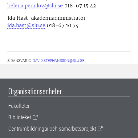
helena.pennlov@slu.se
018-67 15 42
Ida Hast, akademiadministratör
ida.hast@slu.se
018-67 10 74
SIDANSVARIG:
DAVID.STEPHANSSON@SLU.SE
Organisationsenheter
Fakulteter
Biblioteket
Centrumbildningar och samarbetsprojekt