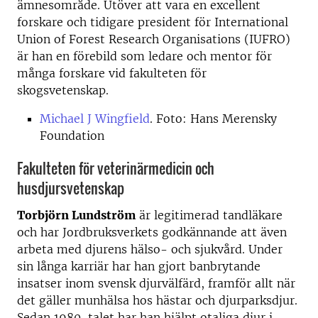
ämnesområde. Utöver att vara en excellent
forskare och tidigare president för International
Union of Forest Research Organisations (IUFRO)
är han en förebild som ledare och mentor för
många forskare vid fakulteten för
skogsvetenskap.
Michael J Wingfield
. Foto: Hans Merensky
Foundation
Fakulteten för veterinärmedicin och
husdjursvetenskap
Torbjörn Lundström
är legitimerad tandläkare
och har Jordbruksverkets godkännande att även
arbeta med djurens hälso- och sjukvård. Under
sin långa karriär har han gjort banbrytande
insatser inom svensk djurvälfärd, framför allt när
det gäller munhälsa hos hästar och djurparksdjur.
Sedan 1980-talet har han hjälpt otaliga djur i