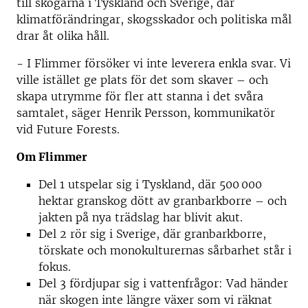
till skogarna i Tyskland och Sverige, där
klimatförändringar, skogsskador och politiska mål
drar åt olika håll.
- I Flimmer försöker vi inte leverera enkla svar. Vi
ville istället ge plats för det som skaver – och
skapa utrymme för fler att stanna i det svåra
samtalet, säger Henrik Persson, kommunikatör
vid Future Forests.
Om Flimmer
Del 1 utspelar sig i Tyskland, där 500 000
hektar granskog dött av granbarkborre – och
jakten på nya trädslag har blivit akut.
Del 2 rör sig i Sverige, där granbarkborre,
törskate och monokulturernas sårbarhet står i
fokus.
Del 3 fördjupar sig i vattenfrågor: Vad händer
när skogen inte längre växer som vi räknat