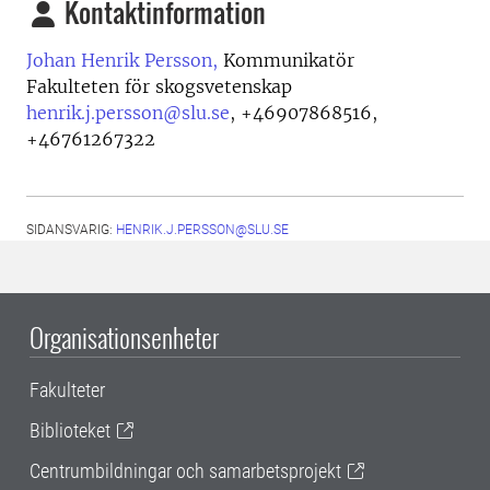
Kontaktinformation
Johan Henrik Persson,
Kommunikatör
Fakulteten för skogsvetenskap
henrik.j.persson@slu.se
,
+46907868516,
+46761267322
SIDANSVARIG:
HENRIK.J.PERSSON@SLU.SE
Organisationsenheter
Fakulteter
Biblioteket
Centrumbildningar och samarbetsprojekt