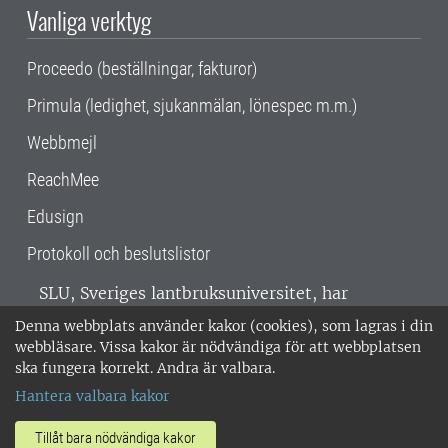
Vanliga verktyg
Proceedo (beställningar, fakturor)
Primula (ledighet, sjukanmälan, lönespec m.m.)
Webbmejl
ReachMee
Edusign
Protokoll och beslutslistor
SLU, Sveriges lantbruksuniversitet, har
verksamhet över hela Sverige. Huvudorter är
Denna webbplats använder kakor (cookies), som lagras i din
Alnarp, Uppsala och Umeå.
SLU är
webbläsare. Vissa kakor är nödvändiga för att webbplatsen
miljöcertifierat enligt ISO 14001. •
Telefon:
ska fungera korrekt. Andra är valbara.
018-67 10 00 • Org nr: 202100-2817 •
Om
Hantera valbara kakor
medarbetarwebben
•
SLU:s fakturaadress
•
Om SLU:s webbplatser
•
Vid KRIS
Tillåt bara nödvändiga kakor