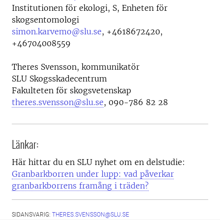
Institutionen för ekologi, S, Enheten för
skogsentomologi
simon.karvemo@slu.se
,
+4618672420,
+46704008559
Theres Svensson, kommunikatör
SLU Skogsskadecentrum
Fakulteten för skogsvetenskap
theres.svensson@slu.se
, 090-786 82 28
Länkar:
Här hittar du en SLU nyhet om en delstudie:
Granbarkborren under lupp: vad påverkar
granbarkborrens framång i träden?
SIDANSVARIG:
THERES.SVENSSON@SLU.SE