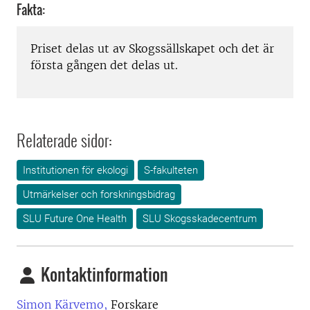
Fakta:
Priset delas ut av Skogssällskapet och det är
första gången det delas ut.
Relaterade sidor:
Institutionen för ekologi
S-fakulteten
Utmärkelser och forskningsbidrag
SLU Future One Health
SLU Skogsskadecentrum
Kontaktinformation
Simon Kärvemo,
Forskare