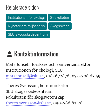
Relaterade sidor:
Institutionen för ekologi
S-fakulteten
Nyheter om miljöanalys
Skogsskada
SLU Skogsskadecentrum
Kontaktinformation
Mats Jonsell, forskare och samverkanslektor
Institutionen för ekologi, SLU
mats.jonsell@slu.se
, 018-672876, 072-208 63 59
Theres Svensson, kommunikatör
SLU Skogsskadecentrum
Fakulteten för skogsvetenskap
theres.svensson@slu.se
, 090-786 82 28