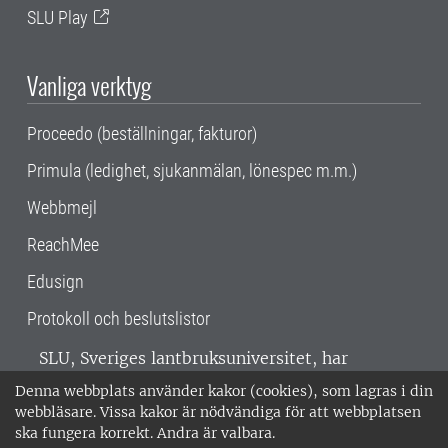
SLU Play
Vanliga verktyg
Proceedo (beställningar, fakturor)
Primula (ledighet, sjukanmälan, lönespec m.m.)
Webbmejl
ReachMee
Edusign
Protokoll och beslutslistor
SLU, Sveriges lantbruksuniversitet, har
verksamhet över hela Sverige. Huvudorter är
Denna webbplats använder kakor (cookies), som lagras i din
Alnarp, Uppsala och Umeå.
SLU är
webbläsare. Vissa kakor är nödvändiga för att webbplatsen
miljöcertifierat enligt ISO 14001. •
Telefon:
ska fungera korrekt. Andra är valbara.