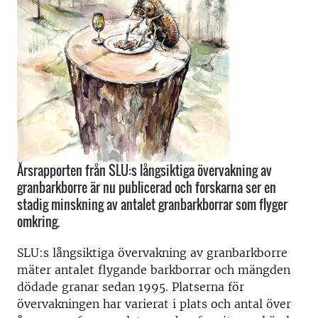
Årsrapporten från SLU:s långsiktiga övervakning av
granbarkborre är nu publicerad och forskarna ser en
stadig minskning av antalet granbarkborrar som flyger
omkring.
SLU:s långsiktiga övervakning av granbarkborre
mäter antalet flygande barkborrar och mängden
dödade granar sedan 1995. Platserna för
övervakningen har varierat i plats och antal över