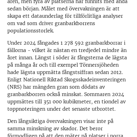
åren, men fyra av platserna har funnits med ända
sedan början. Målet med övervakningen är att
skapa ett dataunderlag för tillförlitliga analyser
om vad som driver granbarkborrens
populationsstorlek.
Under 2024 fångades 1 278 592 granbarkborrar i
fällorna - vilket är nästan en tredjedel mindre än
året innan. Längst i söder är fångsterna de lägsta
på många år och till exempel Tönnersjöheden
hade lägsta uppmätta fångstsiffran sedan 2012.
Enligt Nationell Riktad Skogsskadeinventeringen
(NRS) har mängden gran som dödats av
granbarkborren också minskat. Sommaren 2024
uppmättes till 351 000 kubikmeter, en tiondel av
toppnoteringen under det senaste utbrottet.
Den långsiktiga övervakningen visar inte på
samma minskning av skador. Det beror
förmodligen på att den mäter på platser i norra