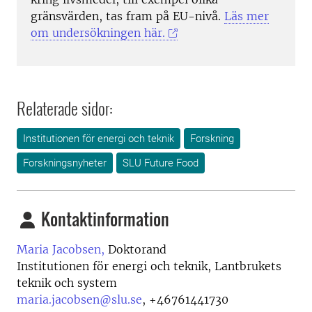
gränsvärden, tas fram på EU-nivå
.
Läs mer
om undersökningen här.
Relaterade sidor:
Institutionen för energi och teknik
Forskning
Forskningsnyheter
SLU Future Food
Kontaktinformation
Maria Jacobsen,
Doktorand
Institutionen för energi och teknik, Lantbrukets
teknik och system
maria.jacobsen@slu.se
,
+46761441730