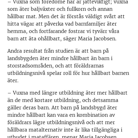
– Vuxna som föredöme här är jätteviktigt; vuxna
som äter baljväxter och fullkorn och annan
hållbar mat. Men det är förstås väldigt svårt att
hitta vägar att påverka vad barnfamiljer äter
hemma, och fortfarande fostrar vi tyvärr våra
barn att äta ohållbart, säger Maria Jacobsen.
Andra resultat från studien är att barn på
landsbygden äter mindre hållbart än barn i
storstadsområden, och att föräldrarnas
utbildningsnivå spelar roll för hur hållbart barnen
äter.
– Vuxna med längre utbildning äter mer hållbart
än de med kortare utbildning, och detsamma
gäller deras barn. Att barn på landsbygd äter
mindre hållbart kan vara en kombination av
föräldrars lägre utbildningsnivå och att mer
hållbara matalternativ inte är lika tillgängliga i
utbudet i mataffären, menar Maria Jacobsen.