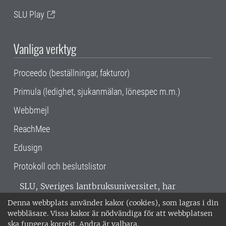
SLU Play
Vanliga verktyg
Proceedo (beställningar, fakturor)
Primula (ledighet, sjukanmälan, lönespec m.m.)
Webbmejl
ReachMee
Edusign
Protokoll och beslutslistor
SLU, Sveriges lantbruksuniversitet, har
verksamhet över hela Sverige. Huvudorter är
Denna webbplats använder kakor (cookies), som lagras i din
Alnarp, Uppsala och Umeå.
SLU är
webbläsare. Vissa kakor är nödvändiga för att webbplatsen
miljöcertifierat enligt ISO 14001. •
Telefon:
ska fungera korrekt. Andra är valbara.