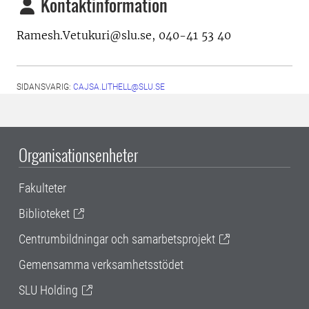
Kontaktinformation
Ramesh.Vetukuri@slu.se, 040-41 53 40
SIDANSVARIG:
CAJSA.LITHELL@SLU.SE
Organisationsenheter
Fakulteter
Biblioteket
Centrumbildningar och samarbetsprojekt
Gemensamma verksamhetsstödet
SLU Holding