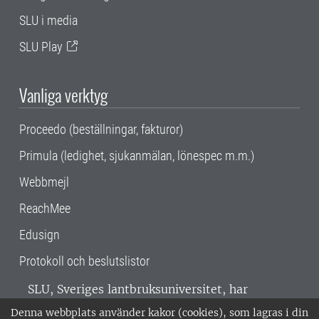
SLU i media
SLU Play
Vanliga verktyg
Proceedo (beställningar, fakturor)
Primula (ledighet, sjukanmälan, lönespec m.m.)
Webbmejl
ReachMee
Edusign
Protokoll och beslutslistor
SLU, Sveriges lantbruksuniversitet, har
verksamhet över hela Sverige. Huvudorter är
Denna webbplats använder kakor (cookies), som lagras i din