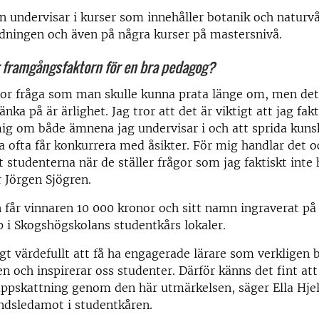
n undervisar i kurser som innehåller botanik och naturv
dningen och även på några kurser på mastersnivå.
r framgångsfaktorn för en bra pedagog?
tor fråga som man skulle kunna prata länge om, men det 
ka på är ärlighet. Jag tror att det är viktigt att jag fak
mig om både ämnena jag undervisar i och att sprida kunska
ta ofta får konkurrera med åsikter. För mig handlar det 
t studenterna när de ställer frågor som jag faktiskt inte
r Jörgen Sjögren.
får vinnaren 10 000 kronor och sitt namn ingraverat på 
 i Skogshögskolans studentkårs lokaler.
igt värdefullt att få ha engagerade lärare som verkligen b
n och inspirerar oss studenter. Därför känns det fint att 
uppskattning genom den här utmärkelsen, säger Ella Hje
sledamot i studentkåren.