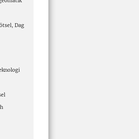
 geomatik
ötsel, Dag
eknologi
sel
ch