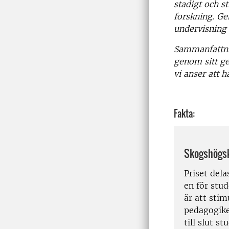
stadigt och st
forskning. G
undervisning 
Sammanfattnin
genom sitt
ge
vi anser att 
Fakta:
Skogshögsk
Priset dela
en för stu
är att stim
pedagogike
till slut s