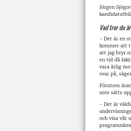
Jörgen Sjögre
kandidatutbil
Vad tror du ä
-
Det är en s
kommer att tän
att jag bryr 
en tid då fak
vara ärlig mo
svar på, säge
Förutom äran 
som sätts upp
- Det är väld
undervisninge
och visa vår 
programnämnd