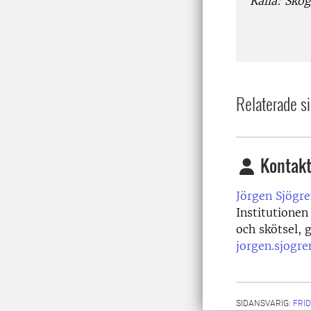
Källa: Sko
Relaterade si
Kontakt
Jörgen Sjögre
Institutionen
och skötsel,
jorgen.sjogr
SIDANSVARIG:
FRI