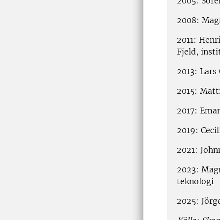
2005: Söre
2008: Magn
2011: Henri
Fjeld, inst
2013: Lars 
2015: Matt
2017: Eman
2019: Ceci
2021: John
2023: Magn
teknologi
2025: Jörge