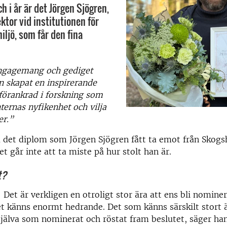
h i år är det Jörgen Sjögren,
ktor vid institutionen för
miljö, som får den fina
ngagemang och gediget
n skapat en inspirerande
förankrad i forskning som
ternas nyfikenhet och vilja
er.”
å det diplom som Jörgen Sjögren fått ta emot från Skog
t går inte att ta miste på hur stolt han är.
t?
! Det är verkligen en otroligt stor ära att ens bli nomine
et känns enormt hedrande. Det som känns särskilt stort ä
jälva som nominerat och röstat fram beslutet, säger han