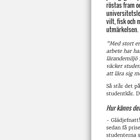
röstas fram oc
universitetsle
vilt, fisk och 
utmärkelsen.
”Med stort e
arbete har ha
lärandemiljö 
väcker studen
att lära sig m
Så står det p
studentkår. De
Hur känns de
- Glädjefnatt
sedan få pris
studenterna s