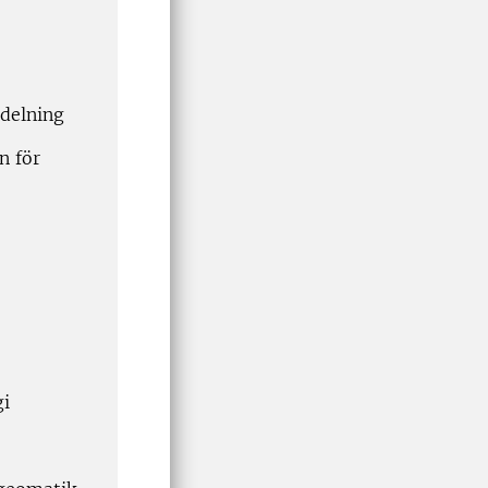
ndelning
n för
gi