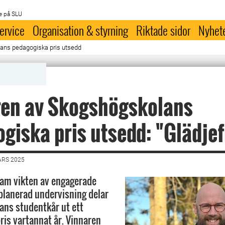
e på SLU
ervice
Organisation & styrning
Riktade sidor
Nyhet
ans pedagogiska pris utsedd
ren av Skogshögskolans
giska pris utsedd: "Glädjef
ARS 2025
fram vikten av engagerade
lplanerad undervisning delar
ns studentkår ut ett
ris vartannat år. Vinnaren