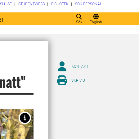
SLU.SE
STUDENTWEBB
BIBLIOTEK
SÖK PERSONAL
er
Sök
English
KONTAKT
natt"
SKRIV UT