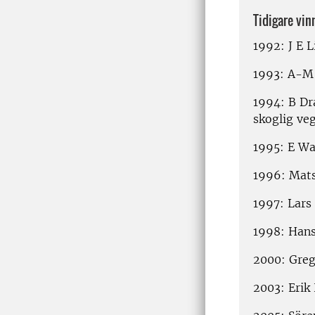
Tidigare vin
1992: J E L
1993: A-M 
1994: B Dra
skoglig ve
1995: E Wal
1996: Mats
1997: Lars
1998: Hans 
2000: Greg
2003: Erik 