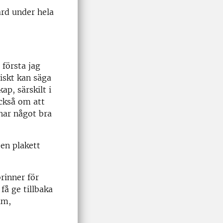
ård under hela
första jag
tiskt kan säga
p, särskilt i
också om att
 har något bra
en plakett
rinner för
få ge tillbaka
lm,