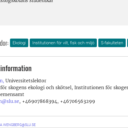
gshögskolans studentkår
dor:
Ekologi
Institutionen för vilt, fisk och miljö
S-fakulteten
information
n,
Universitetslektor
 för skogens ekologi och skötsel, Institutionen för skoge
 gemensamt
en@slu.se
,
+46907868394, +46706563299
DA.WENGBERG@SLU.SE