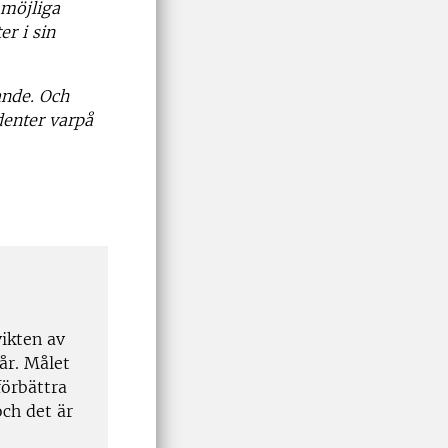
 möjliga
r i sin
ande. Och
denter varpå
vikten av
år. Målet
förbättra
ch det är