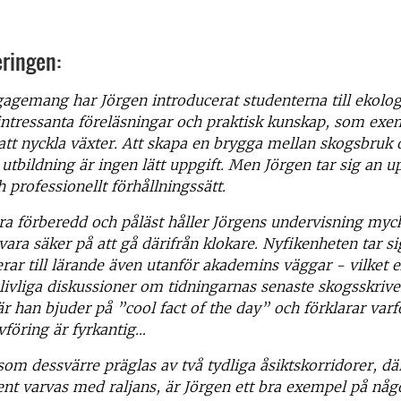
ringen:
agemang har Jörgen introducerat studenterna till ekolog
intressanta föreläsningar och praktisk kunskap, som exe
att nyckla
växter. Att skapa en brygga mellan skogsbruk 
 utbildning är
ingen lätt uppgift. Men Jörgen tar sig an 
ch professionellt
förhållningssätt.
a förberedd och påläst håller Jörgens undervisning myc
ara säker på att gå därifrån klokare. Nyfikenheten tar sig
erar till lärande även utanför akademins väggar - vilket 
livliga diskussioner om tidningarnas senaste skogsskriver
är han bjuder på ”cool fact of the day” och förklarar varf
föring är
fyrkantig…
 som dessvärre präglas av två tydliga åsiktskorridorer, dä
ent
varvas med raljans, är Jörgen ett bra exempel på nå