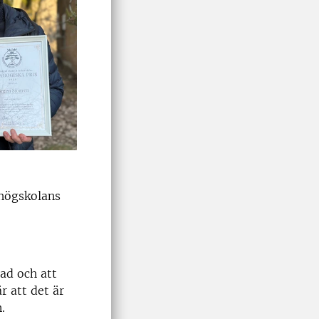
shögskolans
rad och att
r att det är
.