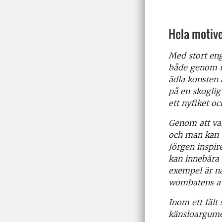
Hela motive
Med stort eng
både genom
ädla konsten 
på en skoglig
ett nyfiket o
Genom att var
och man kan v
Jörgen inspir
kan
innebära 
exempel är
n
wombatens av
Inom ett fält
känsloargum