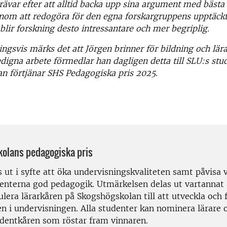
rävar efter att
alltid backa upp sina argument med bästa
enom att redogöra för den egna
forskargruppens upptäckte
blir forskning desto intressantare och mer
begriplig.
gsvis märks det att Jörgen brinner för bildning och lär
digna arbete förmedlar han dagligen detta till SLU:s stu
han
förtjänar SHS Pedagogiska pris 2025.
olans pedagogiska pris
s ut i syfte att öka undervisningskvaliteten samt påvisa 
denterna god pedagogik. Utmärkelsen delas ut vartannat 
ulera lärarkåren på Skogshögskolan till att utveckla och 
n i undervisningen. Alla studenter kan nominera lärare o
tudentkåren som röstar fram vinnaren.