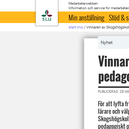
Medarbetarwebben
Information och service för medarbetar
Till startsida
Min anställning
Stöd & s
start mw
/
Vinnaren av Skogshögskol
Nyhet
Vinna
pedago
PUBLICERAD: 28 M
För att lyfta 
lärare och vä
Skogshögskola
pedagogiskt p