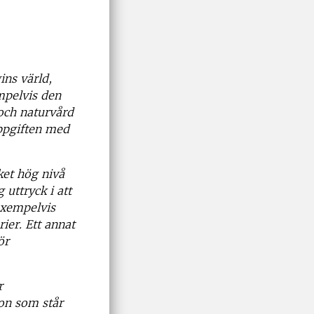
ins värld,
mpelvis den
och naturvård
uppgiften med
ket
hög nivå
 uttryck i att
exempelvis
ier. Ett annat
ör
r
gon som står